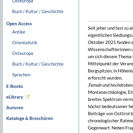
Osteuropa
Buch / Kultur / Geschichte
Open Access
Seit jeher und fast zu 
Antike
eigentlichen Siedlungsu
Oktober 2021 fanden a
Orientalistik
Wissenschaftlerinnen 
Osteuropa
um sich diesem Thema i
Mittelpunkt der Veranst
Buch / Kultur / Geschichte
Bergspitzen, in Höhenl
Sprachen
erforscht wurden.
,Fernab und hochdroben
E-Books
Montanarchäologie, Eth
eLibrary
breites Spektrum verme
höchst bedeutsamer hei
Autoren
Beiträge von Osttirol b
Kataloge & Broschüren
chronologischer Rahmen
Gegenwart. Neben Frage