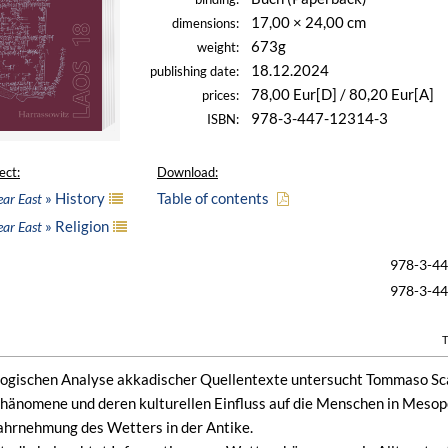
17,00 × 24,00 cm
dimensions:
673g
weight:
18.12.2024
publishing date:
78,00 Eur[D] / 80,20 Eur[A]
prices:
978-3-447-12314-3
ISBN:
ect:
Download:
» History
Table of contents
ear East
» Religion
ear East
978-3-4
978-3-4
T
ologischen Analyse akkadischer Quellentexte untersucht Tommaso Sca
änomene und deren kulturellen Einfluss auf die Menschen in Mesop
ahrnehmung des Wetters in der Antike.