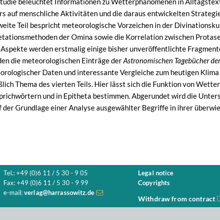
 Studie beleuchtet Informationen zu Wetterphänomenen in Alltagstex
rs auf menschliche Aktivitäten und die daraus entwickelten Strateg
weite Teil bespricht meteorologische Vorzeichen in der Divinationsku
retationsmethoden der Omina sowie die Korrelation zwischen Protas
 Aspekte werden erstmalig einige bisher unveröffentlichte Fragment
rden die meteorologischen Einträge der
Astronomischen Tagebücher der
orologischer Daten und interessante Vergleiche zum heutigen Klima
eßlich Thema des vierten Teils. Hier lässt sich die Funktion von Wett
prichwörtern und in Epitheta bestimmen. Abgerundet wird die Unters
 der Grundlage einer Analyse ausgewählter Begriffe in ihrer überwi
Tel.: +49 (0)6 11 / 5 30 - 9 05
Legal notice
Fax: +49 (0)6 11 / 5 30 - 9 99
Copyrights
e-mail:
verlag@harrassowitz.de
Withdraw from contract