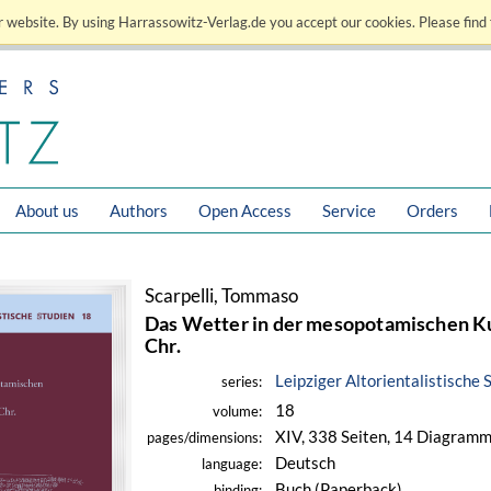
 website. By using Harrassowitz-Verlag.de you accept our cookies. Please find 
About us
Authors
Open Access
Service
Orders
Scarpelli, Tommaso
Das Wetter in der mesopotamischen Kult
Chr.
Leipziger Altorientalistische 
series:
18
volume:
XIV, 338 Seiten, 14 Diagramme
pages/dimensions:
Deutsch
language:
Buch (Paperback)
binding: