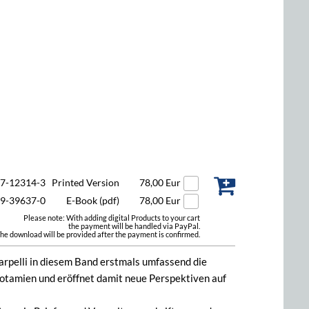
47-12314-3
Printed Version
78,00 Eur
49-39637-0
E-Book (pdf)
78,00 Eur
Please note: With adding digital Products to your cart
the payment will be handled via PayPal.
he download will be provided after the payment is confirmed.
rpelli in diesem Band erstmals umfassend die
otamien und eröffnet damit neue Perspektiven auf