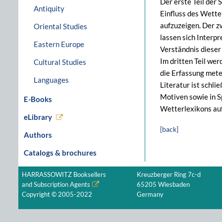
Der erste Teil der
Antiquity
Einfluss des Wette
aufzuzeigen. Der z
Oriental Studies
lassen sich Interp
Eastern Europe
Verständnis dieser
Im dritten Teil we
Cultural Studies
die Erfassung mete
Languages
Literatur ist schli
Motiven sowie in S
E-Books
Wetterlexikons auf
eLibrary
[back]
Authors
Catalogs & brochures
HARRASSOWITZ Booksellers
Kreuzberger Ring 7c-d
and Subscription Agents
65205 Wiesbaden
Copyright © 2005-2022
Germany