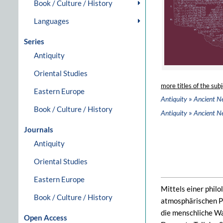
Book / Culture / History
Languages
Series
Antiquity
Oriental Studies
more titles of the subj
Eastern Europe
»
Antiquity
Ancient N
Book / Culture / History
»
Antiquity
Ancient N
Journals
Antiquity
Oriental Studies
Eastern Europe
Mittels einer phil
Book / Culture / History
atmosphärischen Ph
die menschliche W
Open Access