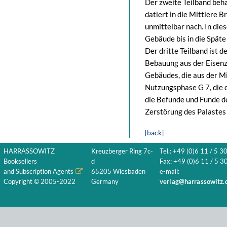
Der zweite Teilband beh
datiert in die Mittlere B
unmittelbar nach. In dies
Gebäude bis in die Spät
Der dritte Teilband ist
Bebauung aus der Eisenz
Gebäudes, die aus der M
Nutzungsphase G 7, die d
die Befunde und Funde d
Zerstörung des Palastes 
[back]
HARRASSOWITZ
Kreuzberger Ring 7c-
Tel.: +49 (0)6 11 / 5 3
Booksellers
d
Fax: +49 (0)6 11 / 5 30
and Subscription Agents
65205 Wiesbaden
e-mail:
Copyright © 2005-2022
Germany
verlag@harrassowitz.