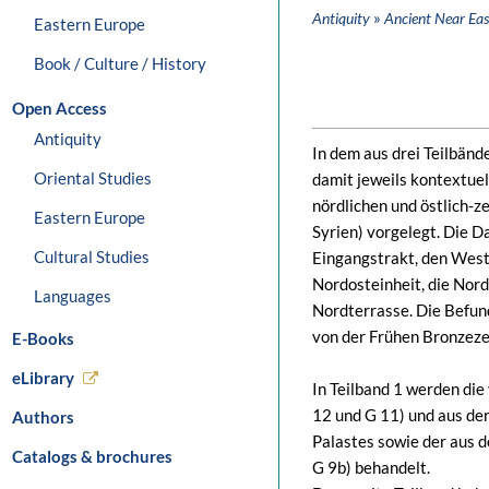
»
Antiquity
Ancient Near Eas
Eastern Europe
Book / Culture / History
Open Access
Antiquity
In dem aus drei Teilbän
Oriental Studies
damit jeweils kontextue
nördlichen und östlich-z
Eastern Europe
Syrien) vorgelegt. Die D
Cultural Studies
Eingangstrakt, den Westt
Nordosteinheit, die Nord
Languages
Nordterrasse. Die Befun
von der Frühen Bronzezei
E-Books
eLibrary
In Teilband 1 werden die
12 und G 11) und aus der
Authors
Palastes sowie der aus 
Catalogs & brochures
G 9b) behandelt.