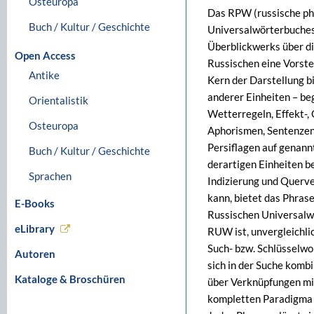
Osteuropa
Das RPW (russische phr
Buch / Kultur / Geschichte
Universalwörterbuches 
Überblickwerks über d
Open Access
Russischen eine Vorstel
Antike
Kern der Darstellung b
anderer Einheiten – be
Orientalistik
Wetterregeln, Effekt-,
Osteuropa
Aphorismen, Sentenzen,
Persiflagen auf genann
Buch / Kultur / Geschichte
derartigen Einheiten b
Sprachen
Indizierung und Querv
kann, bietet das Phras
E-Books
Russischen Universalwö
eLibrary
RUW ist, unvergleichli
Such- bzw. Schlüsselwo
Autoren
sich in der Suche komb
Kataloge & Broschüren
über Verknüpfungen mi
kompletten Paradigma (