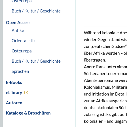
Osteuropa
Buch / Kultur / Geschichte
Open Access
Antike
Während koloniale Abe
wieder Gegenstand wis
Orientalistik
zur „deutschen Südsee“
Osteuropa
über Afrika wurden – o
übertragen.
Buch / Kultur / Geschichte
Andre Rank unternimmt 
Sprachen
Südseeabenteuerromane
Abenteuerromane werden
E-Books
Kolonialismus, Militar
eLibrary
und Initiation im Detai
zur an Afrika ausgeric
Autoren
deutschkolonialen Süds
Kataloge & Broschüren
zulässig ist. Es gibt au
kolonialer Handlungsm