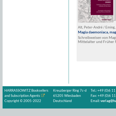
Magia daemoniaca, magi
Schreibweisen von Mag
Mittelalter und Früher 
HARRASSOWITZ Booksellers
Kreuzberger Ring 7c-d
Tel.: +49 (0)6 11
and Subscription Agents
65205 Wiesbaden
Fax: +49 (0)6 11
Copyright © 2005-2022
Deutschland
Email:
verlag@ha