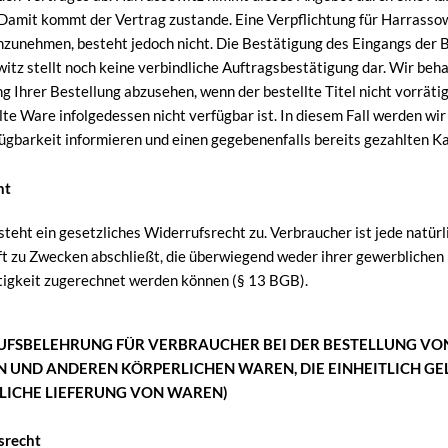
 Damit kommt der Vertrag zustande. Eine Verpflichtung für Harrasso
zunehmen, besteht jedoch nicht. Die Bestätigung des Eingangs der 
itz stellt noch keine verbindliche Auftragsbestätigung dar. Wir behal
 Ihrer Bestellung abzusehen, wenn der bestellte Titel nicht vorrätig
lte Ware infolgedessen nicht verfügbar ist. In diesem Fall werden wir
ügbarkeit informieren und einen gegebenenfalls bereits gezahlten Ka
ht
teht ein gesetzliches Widerrufsrecht zu. Verbraucher ist jede natürli
t zu Zwecken abschließt, die überwiegend weder ihrer gewerblichen 
ätigkeit zugerechnet werden können (§ 13 BGB).
FSBELEHRUNG FÜR VERBRAUCHER BEI DER BESTELLUNG V
 UND ANDEREN KÖRPERLICHEN WAREN, DIE EINHEITLICH GE
TLICHE LIEFERUNG VON WAREN)
srecht