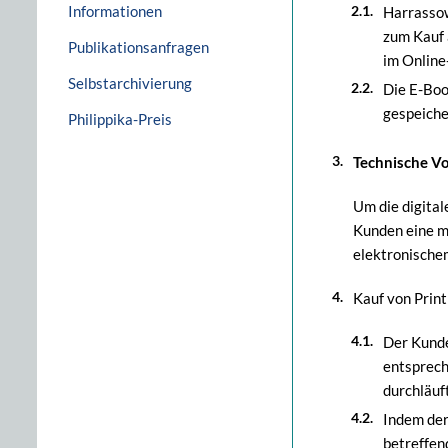
Informationen
Harrassow
zum Kauf 
Publikationsanfragen
im Online
Selbstarchivierung
Die E-Boo
gespeiche
Philippika-Preis
Technische Vo
Um die digital
Kunden eine m
elektronische
Kauf von Print
Der Kunde
entsprech
durchläuft
Indem der
betreffen