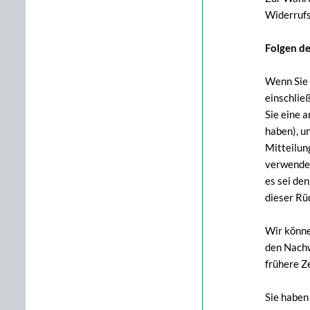
Widerrufs
Folgen d
Wenn Sie 
einschlie
Sie eine 
haben), u
Mitteilun
verwenden
es sei de
dieser Rü
Wir könne
den Nachw
frühere Ze
Sie haben