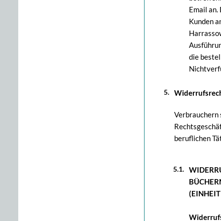
Email an.
Kunden an
Harrassow
Ausführung
die bestel
Nichtverf
Widerrufsrec
Verbrauchern s
Rechtsgeschäf
beruflichen T
WIDERRU
BÜCHERN
(EINHEI
Widerruf