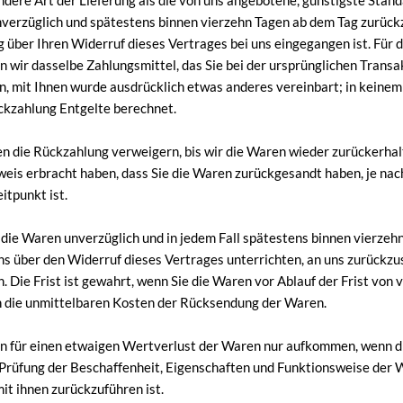
andere Art der Lieferung als die von uns angebotene, günstigste Stan
nverzüglich und spätestens binnen vierzehn Tagen ab dem Tag zurück
g über Ihren Widerruf dieses Vertrages bei uns eingegangen ist. Für
 wir dasselbe Zahlungsmittel, das Sie bei der ursprünglichen Transa
nn, mit Ihnen wurde ausdrücklich etwas anderes vereinbart; in keine
ckzahlung Entgelte berechnet.
n die Rückzahlung verweigern, bis wir die Waren wieder zurückerhal
eis erbracht haben, dass Sie die Waren zurückgesandt haben, je na
itpunkt ist.
 die Waren unverzüglich und in jedem Fall spätestens binnen vierzeh
ns über den Widerruf dieses Vertrages unterrichten, an uns zurückz
. Die Frist ist gewahrt, wenn Sie die Waren vor Ablauf der Frist von
n die unmittelbaren Kosten der Rücksendung der Waren.
n für einen etwaigen Wertverlust der Waren nur aufkommen, wenn d
 Prüfung der Beschaffenheit, Eigenschaften und Funktionsweise der
t ihnen zurückzuführen ist.