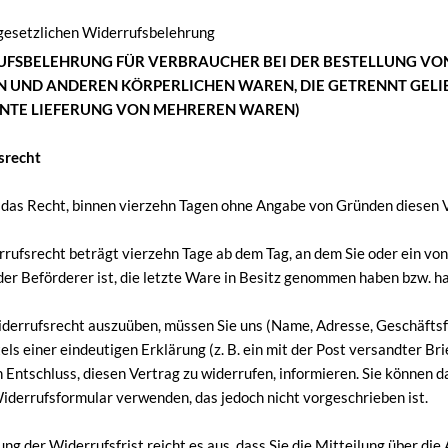
gesetzlichen Widerrufsbelehrung
FSBELEHRUNG FÜR VERBRAUCHER BEI DER BESTELLUNG V
 UND ANDEREN KÖRPERLICHEN WAREN, DIE GETRENNT GEL
NTE LIEFERUNG VON MEHREREN WAREN)
srecht
 das Recht, binnen vierzehn Tagen ohne Angabe von Gründen diesen V
rufsrecht beträgt vierzehn Tage ab dem Tag, an dem Sie oder ein von
 der Beförderer ist, die letzte Ware in Besitz genommen haben bzw. ha
derrufsrecht auszuüben, müssen Sie uns (Name, Adresse, Geschäftsfüh
els einer eindeutigen Erklärung (z. B. ein mit der Post versandter Bri
n Entschluss, diesen Vertrag zu widerrufen, informieren. Sie können d
derrufsformular verwenden, das jedoch nicht vorgeschrieben ist.
ng der Widerrufsfrist reicht es aus, dass Sie die Mitteilung über di