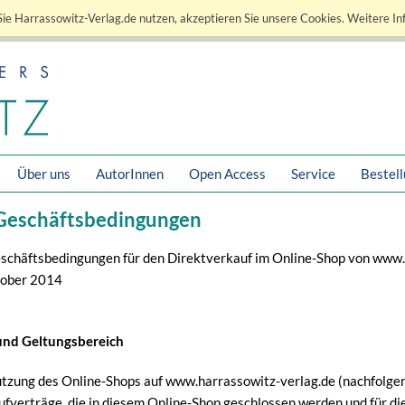
ie Harrassowitz-Verlag.de nutzen, akzeptieren Sie unsere Cookies. Weitere In
Über uns
AutorInnen
Open Access
Service
Bestel
Geschäftsbedingungen
schäftsbedingungen für den Direktverkauf im Online-Shop von www.
tober 2014
und Geltungsbereich
utzung des Online-Shops auf www.harrassowitz-verlag.de (nachfolgen
aufverträge, die in diesem Online-Shop geschlossen werden und für di