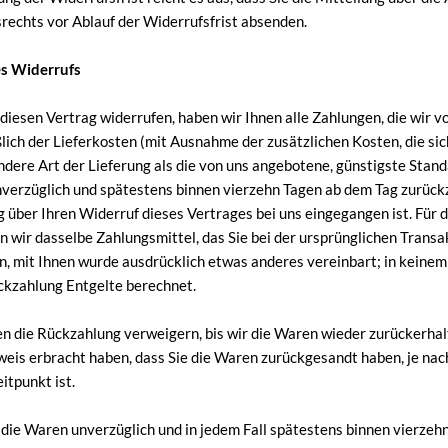
rechts vor Ablauf der Widerrufsfrist absenden.
es Widerrufs
diesen Vertrag widerrufen, haben wir Ihnen alle Zahlungen, die wir v
ßlich der Lieferkosten (mit Ausnahme der zusätzlichen Kosten, die si
andere Art der Lieferung als die von uns angebotene, günstigste Stan
nverzüglich und spätestens binnen vierzehn Tagen ab dem Tag zurück
g über Ihren Widerruf dieses Vertrages bei uns eingegangen ist. Für
 wir dasselbe Zahlungsmittel, das Sie bei der ursprünglichen Transa
nn, mit Ihnen wurde ausdrücklich etwas anderes vereinbart; in keine
ckzahlung Entgelte berechnet.
n die Rückzahlung verweigern, bis wir die Waren wieder zurückerhal
eis erbracht haben, dass Sie die Waren zurückgesandt haben, je na
itpunkt ist.
 die Waren unverzüglich und in jedem Fall spätestens binnen vierzeh