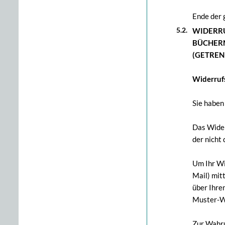
Ende der 
WIDERRU
BÜCHERN
(GETREN
Widerruf
Sie haben
Das Wider
der nicht
Um Ihr Wi
Mail) mitt
über Ihre
Muster-Wi
Zur Wahru