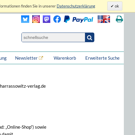
formationen finden Sie in unserer
Datenschutzerklärung
ok
lung
Newsletter
Warenkorb
Erweiterte Suche
harrassowitz-verlag.de
d: „Online-Shop“) sowie
e damit