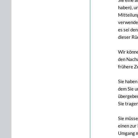
Sie eine 
haben), u
Mitteilun
verwenden
es sei de
dieser Rü
Wir könne
den Nachw
frühere Ze
Sie haben
dem Sie u
übergeben
Sie trage
Sie müsse
einen zur
Umgang mi