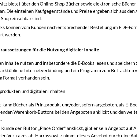
itz bietet über den Online-Shop Bücher sowie elektronische Bücher 
an. Die einzelnen Kaufgegenstände und Preise ergeben sich aus den A
-Shop einsehbar sind.
ks können vom Kunden nach entsprechender Bestellung im PDF-For
rt werden.
raussetzungen für die Nutzung digitaler Inhalte
en Inhalte nutzen und insbesondere die E-Books lesen und speichern
arktübliche Internetverbindung und ein Programm zum Betrachten 
m Format vorhanden sein.
produkten und digitalen Inhalten
 kann Bücher als Printprodukt und/oder, sofern angeboten, als E-Boo
enden Warenkorb-Buttons bei den Angeboten anklickt und den weit
.
 Kunde den Button „Place Order" anklickt, gibt er sein Angebot auf 
den Vertrages ab. Harrassowitz nimmt dieses Angebot durch eine Au