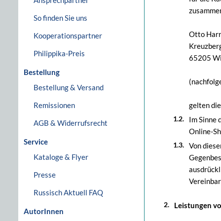
Ansprechpartner
zusammen
So finden Sie uns
Otto Har
Kooperationspartner
Kreuzberg
Philippika-Preis
65205 W
Bestellung
(nachfolg
Bestellung & Versand
Remissionen
gelten di
Im Sinne 
AGB & Widerrufsrecht
Online-Sh
Service
Von diese
Kataloge & Flyer
Gegenbest
ausdrückl
Presse
Vereinbar
Russisch Aktuell FAQ
Leistungen v
AutorInnen