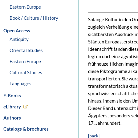
Eastern Europe
Book / Culture / History
Solange Kultur in den G
zugleich Verheißung eine
Open Access
sichtbarsten Ausdruck i
Antiquity
Städten Europas, erstrec
Ideenschrift fanden die
Oriental Studies
legten dort eine ägyptisi
Eastern Europe
frühneuzeitlichen Imagi
diese Piktogramme arkan
Cultural Studies
transportierten. Sie wu
Languages
transformatorisch aktual
sprachwissenschaftliche
E-Books
hinaus, indem sie den U
eLibrary
Dieser Band untersucht 
Ägyptens, besonders sein
Authors
17. Jahrhundert.
Catalogs & brochures
[back]