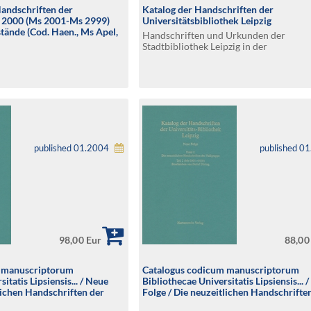
Handschriften der
Katalog der Handschriften der
 2000 (Ms 2001-Ms 2999)
Universitätsbibliothek Leipzig
tände (Cod. Haen., Ms Apel,
Handschriften und Urkunden der
icolai, Ms Thomas)
Stadtbibliothek Leipzig in der
Universitätsbibliothek Leipzig: Neuzug
1838
published 01.2004
published 0
98,00 Eur
88,00
m manuscriptorum
Catalogus codicum manuscriptorum
itatis Lipsiensis... / Neue
Bibliothecae Universitatis Lipsiensis... 
lichen Handschriften der
Folge / Die neuzeitlichen Handschrifte
01-01200)
Nullgruppe (Ms 0301-0600)