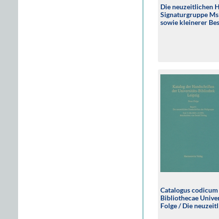
Die neuzeitlichen 
Signaturgruppe Ms
sowie kleinerer Bes
Ms Gabelentz, Ms N
Catalogus codicu
Bibliothecae Univers
Folge / Die neuzeit
Nullgruppe (Ms 06