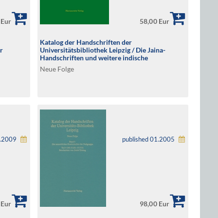
 Eur
58,00 Eur
Katalog der Handschriften der
r
Universitätsbibliothek Leipzig / Die Jaina-
Handschriften und weitere indische
ipzig und
Handschriften in den Sprachen Avadhi, Bengali,
Neue Folge
n Leipzig
Braj, Gujarati, Hindi, Kannada, Prakrit, Sanskrit
sowie die tibetischen Handschriften und
Blockdrucke der Universitätsbibliothek Leipzig
(A 402, A 1500-A 1502, K 1-K 171, Ms
Gabelentz 97:3,4,6,7,21)
1.2009
published 01.2005
 Eur
98,00 Eur