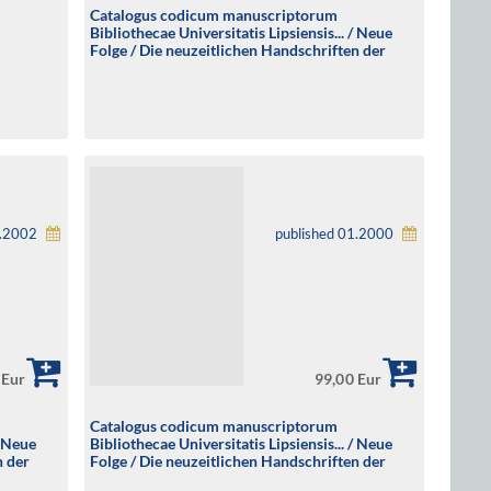
Catalogus codicum manuscriptorum
Bibliothecae Universitatis Lipsiensis... / Neue
Folge / Die neuzeitlichen Handschriften der
Nullgruppe (Ms 01201-01518)
änge nach
1.2002
published 01.2000
 Eur
99,00 Eur
Catalogus codicum manuscriptorum
/ Neue
Bibliothecae Universitatis Lipsiensis... / Neue
n der
Folge / Die neuzeitlichen Handschriften der
Nullgruppe (Ms 01-0300)