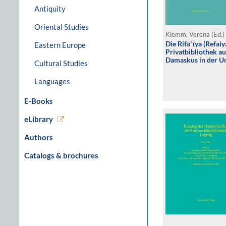
Antiquity
Oriental Studies
Klemm, Verena (Ed.)
Die Rifāʿīya (Refaiy
Eastern Europe
Privatbibliothek a
Damaskus in der Un
Cultural Studies
Languages
E-Books
eLibrary
Authors
Catalogs & brochures