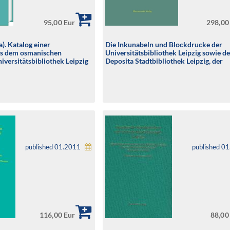
95,00 Eur
298,00
a). Katalog einer
Die Inkunabeln und Blockdrucke der
us dem osmanischen
Universitätsbibliothek Leipzig sowie de
iversitätsbibliothek Leipzig
Deposita Stadtbibliothek Leipzig, der
Kirchenbibliothek von St. Nikolai in Le
der Kirchenbibliothek von St. Thomas i
(UBL-Ink)
published 01.2011
published 0
116,00 Eur
88,00