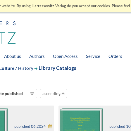
 website. By using Harrassowitz-Verlag.de you accept our cookies. Please find 
About us
Authors
Open Access
Service
Orders
Library Catalogs
Culture / History
➔
te published
ascending
published 06.2024
published 1