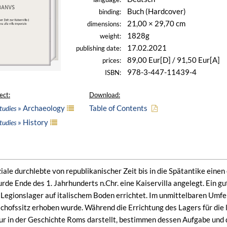
Buch (Hardcover)
binding:
21,00 × 29,70 cm
dimensions:
1828g
weight:
17.02.2021
publishing date:
89,00 Eur[D] / 91,50 Eur[A]
prices:
978-3-447-11439-4
ISBN:
ect:
Download:
» Archaeology
Table of Contents
tudies
» History
tudies
ale durchlebte von republikanischer Zeit bis in die Spätantike einen
urde Ende des 1. Jahrhunderts n.Chr. eine Kaiservilla angelegt. Ein 
 Legionslager auf italischem Boden errichtet. Im unmittelbaren Umfel
chofssitz erhoben wurde. Während die Errichtung des Lagers für die l
r in der Geschichte Roms darstellt, bestimmen dessen Aufgabe und 