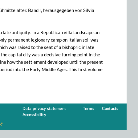
ühmittelalter. Band I, herausgegeben von Silvia
 late antiquity: in a Republican villa landscape an
 only permanent legionary camp on Italian soil was
ich was raised to the seat of a bishopric in late
the capital city was a decisive turning point in the
mine how the settlement developed until the present
period into the Early Middle Ages. This first volume
Data privacy statement
Terms
Contacts
Accessibility