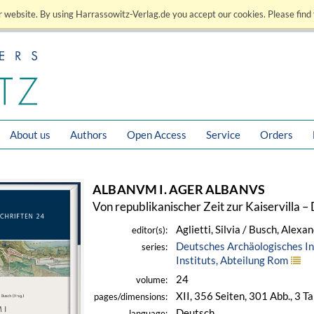
 website. By using Harrassowitz-Verlag.de you accept our cookies. Please find 
About us
Authors
Open Access
Service
Orders
ALBANVM I. AGER ALBANVS
Von republikanischer Zeit zur Kaiservilla – D
Aglietti, Silvia / Busch, Alexa
editor(s):
Deutsches Archäologisches In
series:
Instituts, Abteilung Rom
24
volume:
XII, 356 Seiten, 301 Abb., 3 T
pages/dimensions:
Deutsch
language: