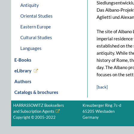
Siedlungsentwicklu
Antiquity
Das Albano-Projekt
Oriental Studies
Aglietti und Alexan
Eastern Europe
The site of Albano 
Cultural Studies
imperial residence 
established on the 
Languages
antiquity. While th
E-Books
history of Rome, t
day. The Albano pro
eLibrary
focuses on the set
Authors
[back]
Catalogs & brochures
HARRASSOWITZ Booksellers
Kreuzberger Ring 7c-d
and Subscription Agents
65205 Wiesbaden
Copyright © 2005-2022
Germany