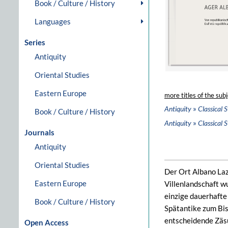
Book / Culture / History
Languages
Series
Antiquity
Oriental Studies
Eastern Europe
more titles of the subj
»
Antiquity
Classical S
Book / Culture / History
»
Antiquity
Classical S
Journals
Antiquity
Oriental Studies
Der Ort Albano Lazi
Eastern Europe
Villenlandschaft w
einzige dauerhafte
Book / Culture / History
Spätantike zum Bis
entscheidende Zäsu
Open Access