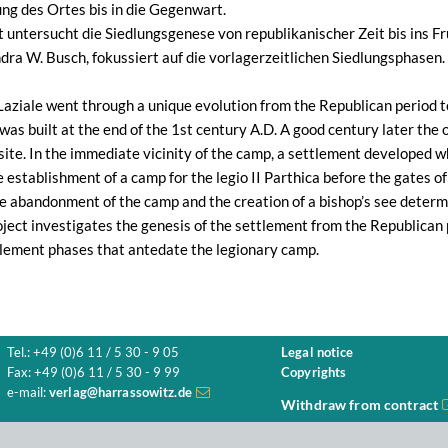
ng des Ortes bis in die Gegenwart.
 untersucht die Siedlungsgenese von republikanischer Zeit bis ins Fr
dra W. Busch, fokussiert auf die vorlagerzeitlichen Siedlungsphasen.
Laziale went through a unique evolution from the Republican period to
was built at the end of the 1st century A.D. A good century later the
site. In the immediate vicinity of the camp, a settlement developed wh
e establishment of a camp for the legio II Parthica before the gates of 
he abandonment of the camp and the creation of a bishop’s see deter
ject investigates the genesis of the settlement from the Republican 
tlement phases that antedate the legionary camp.
Tel.: +49 (0)6 11 / 5 30 - 9 05
Legal notice
Fax: +49 (0)6 11 / 5 30 - 9 99
Copyrights
e-mail:
verlag@harrassowitz.de
Withdraw from contract