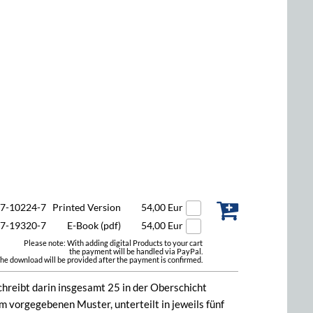
47-10224-7
Printed Version
54,00 Eur
47-19320-7
E-Book (pdf)
54,00 Eur
Please note: With adding digital Products to your cart
the payment will be handled via PayPal.
he download will be provided after the payment is confirmed.
hreibt darin insgesamt 25 in der Oberschicht
nem vorgegebenen Muster, unterteilt in jeweils fünf