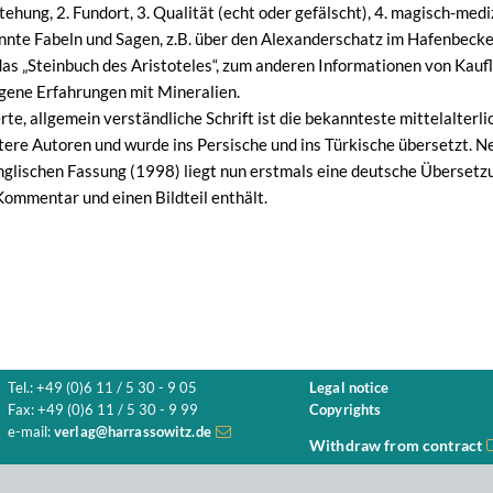
tehung, 2. Fundort, 3. Qualität (echt oder gefälscht), 4. magisch-med
annte Fabeln und Sagen, z.B. über den Alexanderschatz im Hafenbecke
 das „Steinbuch des Aristoteles“, zum anderen Informationen von Kau
igene Erfahrungen mit Mineralien.
rte, allgemein verständliche Schrift ist die bekannteste mittelalter
tere Autoren und wurde ins Persische und ins Türkische übersetzt. Ne
nglischen Fassung (1998) liegt nun erstmals eine deutsche Übersetz
Kommentar und einen Bildteil enthält.
Tel.: +49 (0)6 11 / 5 30 - 9 05
Legal notice
Fax: +49 (0)6 11 / 5 30 - 9 99
Copyrights
e-mail:
verlag@harrassowitz.de
Withdraw from contract