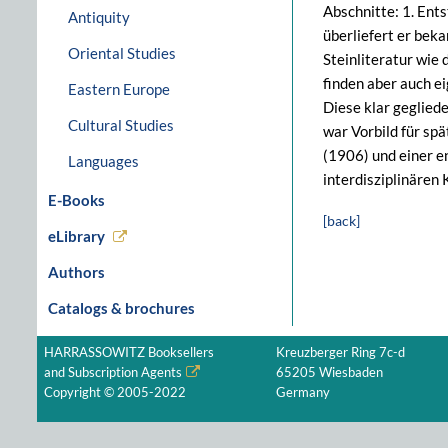
Abschnitte: 1. Ents
Antiquity
überliefert er bek
Oriental Studies
Steinliteratur wie
finden aber auch e
Eastern Europe
Diese klar gegliede
Cultural Studies
war Vorbild für spä
(1906) und einer e
Languages
interdisziplinären 
E-Books
[back]
eLibrary
Authors
Catalogs & brochures
HARRASSOWITZ Booksellers
Kreuzberger Ring 7c-d
and Subscription Agents
65205 Wiesbaden
Copyright © 2005-2022
Germany