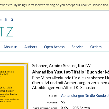
 website. By using Harrassowitz-Verlag.de you accept our cookies. Please find 
About us
Authors
Open Access
Service
Orders
Schopen, Armin / Strauss, Karl W
Ahmad ibn Yusuf at-Tifašis "Buch der k
Eine Mineralienkunde für die arabischen He
übersetzt und mit Anmerkungen versehen v
Abbildungen von Alfred K. Schuster
Abhandlungen für die Kunde 
series:
92
volume:
XXVII, 205 Seiten
pages/dimensions: