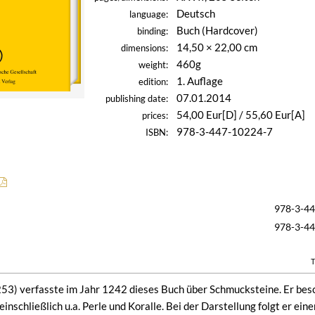
Deutsch
language:
Buch (Hardcover)
binding:
14,50 × 22,00 cm
dimensions:
460g
weight:
1. Auflage
edition:
07.01.2014
publishing date:
54,00 Eur[D] / 55,60 Eur[A]
prices:
978-3-447-10224-7
ISBN:
978-3-4
978-3-4
T
53) verfasste im Jahr 1242 dieses Buch über Schmucksteine. Er besc
einschließlich u.a. Perle und Koralle. Bei der Darstellung folgt er ei