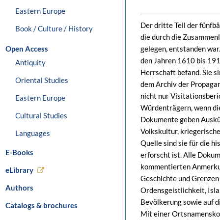
Eastern Europe
Der dritte Teil der fünf
Book / Culture / History
die durch die Zusammenl
Open Access
gelegen, entstanden wa
den Jahren 1610 bis 1914
Antiquity
Herrschaft befand. Sie s
Oriental Studies
dem Archiv der Propaga
nicht nur Visitationsber
Eastern Europe
Würdenträgern, wenn die
Cultural Studies
Dokumente geben Auskünf
Volkskultur, kriegerisc
Languages
Quelle sind sie für die 
E-Books
erforscht ist. Alle Doku
kommentierten Anmerkung
eLibrary
Geschichte und Grenzen d
Authors
Ordensgeistlichkeit, Isl
Bevölkerung sowie auf d
Catalogs & brochures
Mit einer Ortsnamensko