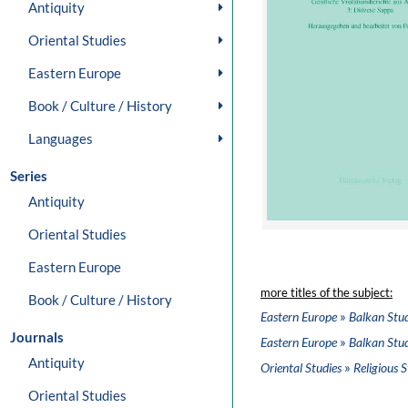
Antiquity
Oriental Studies
Eastern Europe
Book / Culture / History
Languages
Series
Antiquity
Oriental Studies
Eastern Europe
more titles of the subject:
Book / Culture / History
»
Eastern Europe
Balkan Stud
Journals
»
Eastern Europe
Balkan Stud
Antiquity
»
Oriental Studies
Religious S
Oriental Studies