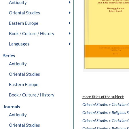
Antiquity
Oriental Studies
Eastern Europe
Book / Culture / History
Languages
Series
Antiquity
Oriental Studies
Eastern Europe
Book / Culture / History
more titles of the subject:
»
Oriental Studies
Christian 
Journals
»
Oriental Studies
Religious S
Antiquity
»
Oriental Studies
Christian 
Oriental Studies
»
Oriental Studies
Religious S