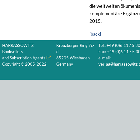
die weltweiten ökumenis
komplementäre Ergänzun
2015.
[back]
HARRASSOWITZ
Kreuzberger Ring 7c-
Tel.: +49 (0)6 11 / 5 3
Booksellers
d
Fax: +49 (0)6 11 / 5 30
and Subscription Agents
65205 Wiesbaden
e-mail:
Copyright © 2005-2022
Germany
verlag@harrassowitz.