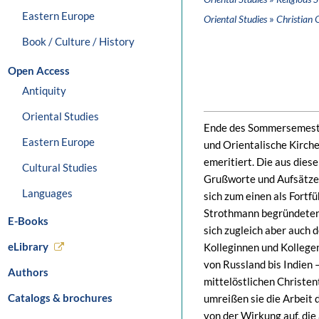
Eastern Europe
»
Oriental Studies
Christian 
Book / Culture / History
Open Access
Antiquity
Oriental Studies
Ende des Sommersemeste
Eastern Europe
und Orientalische Kirche
emeritiert. Die aus dies
Cultural Studies
Grußworte und Aufsätze s
Languages
sich zum einen als Fort
Strothmann begründeten 
E-Books
sich zugleich aber auch
eLibrary
Kolleginnen und Kollege
von Russland bis Indien
Authors
mittelöstlichen Christen
Catalogs & brochures
umreißen sie die Arbeit 
von der Wirkung auf, die 