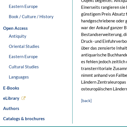
Objekt begleitet: Antiqu
Eastern Europe
Einerseits rangieren sie
günstigem Preis Absatz f
Book / Culture / History
handgeschriebene oder g
war der Ankauf ganzer B
Open Access
Bestandserweiterung, di
Antiquity
Druck- und Einfuhrverb
Oriental Studies
über das zensierte Inha
antiquarische Buchhandel
Eastern Europe
es fehlen jedoch zeitlic
Cultural Studies
transterritoriale Zusa
nimmt anhand von Fallbe
Languages
Ländern Zentraleuropas 
E-Books
osteuropäischen Ländern 
eLibrary
[back]
Authors
Catalogs & brochures