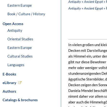
»
» 
Antiquity
Ancient Egypt
Eastern Europe
»
» 
Antiquity
Ancient Egypt
Book / Culture / History
Open Access
Antiquity
Oriental Studies
In vielen großen und kle
Eastern Europe
Decken mit Darstellungen
Cultural Studies
als Himmel ein, unter d
gibt nur diese Bewohner 
Languages
mehr oder weniger volls
stundenanzeigenden Deka
E-Books
ägyptische Sternbilder,
eLibrary
Decken zeigen den Sonne
Daniela Mendel beschäft
Authors
nimmt daher vor allem so
Catalogs & brochures
aber auch die Himmelsgöt