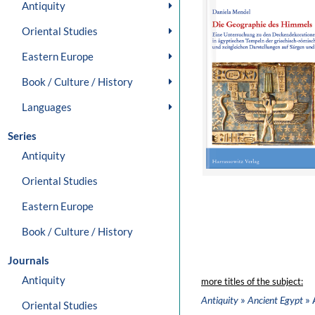
Antiquity
Oriental Studies
Eastern Europe
Book / Culture / History
Languages
Series
Antiquity
Oriental Studies
Eastern Europe
Book / Culture / History
Journals
Antiquity
more titles of the subject:
»
» 
Antiquity
Ancient Egypt
Oriental Studies