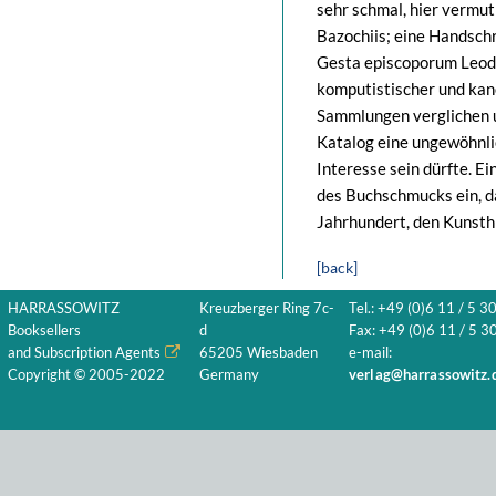
sehr schmal, hier vermut
Bazochiis; eine Handschr
Gesta episcoporum Leodi
komputistischer und kan
Sammlungen verglichen u
Katalog eine ungewöhnlic
Interesse sein dürfte. 
des Buchschmucks ein, da
Jahrhundert, den Kunsthi
[back]
HARRASSOWITZ
Kreuzberger Ring 7c-
Tel.: +49 (0)6 11 / 5 3
Booksellers
d
Fax: +49 (0)6 11 / 5 30
and Subscription Agents
65205 Wiesbaden
e-mail:
Copyright © 2005-2022
Germany
verlag@harrassowitz.