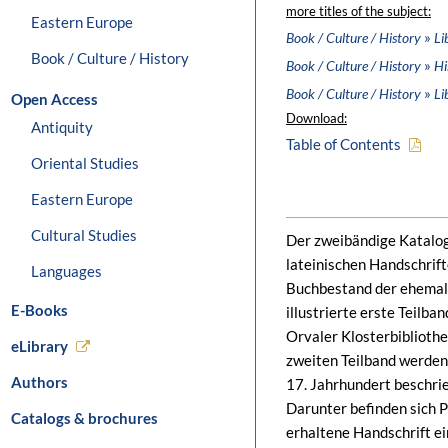
more titles of the subject:
Eastern Europe
»
Book / Culture / History
Li
Book / Culture / History
»
Book / Culture / History
Hi
»
Book / Culture / History
Li
Open Access
Download:
Antiquity
Table of Contents
Oriental Studies
Eastern Europe
Cultural Studies
Der zweibändige Katalog
lateinischen Handschrif
Languages
Buchbestand der ehemalig
E-Books
illustrierte erste Teilba
Orvaler Klosterbibliothe
eLibrary
zweiten Teilband werden
Authors
17. Jahrhundert beschri
Darunter befinden sich P
Catalogs & brochures
erhaltene Handschrift ein