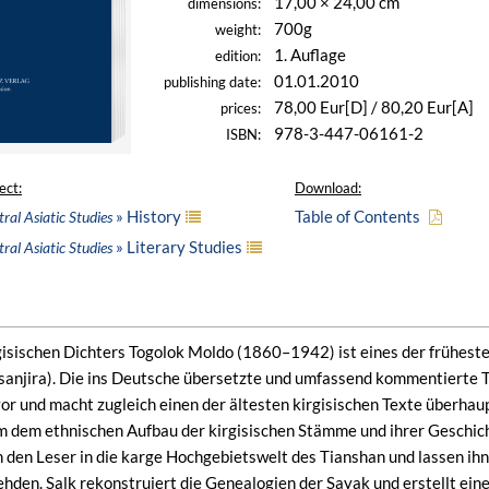
17,00 × 24,00 cm
dimensions:
700g
weight:
1. Auflage
edition:
01.01.2010
publishing date:
78,00 Eur[D] / 80,20 Eur[A]
prices:
978-3-447-06161-2
ISBN:
ect:
Download:
» History
Table of Contents
ral Asiatic Studies
» Literary Studies
ral Asiatic Studies
gisischen Dichters Togolok Moldo (1860–1942) ist eines der frühesten 
anjira). Die ins Deutsche übersetzte und umfassend kommentierte Te
or und macht zugleich einen der ältesten kirgisischen Texte überhaup
m dem ethnischen Aufbau der kirgisischen Stämme und ihrer Geschic
 den Leser in die karge Hochgebietswelt des Tianshan und lassen ih
ehden. Salk rekonstruiert die Genealogien der Sayak und erstellt ein