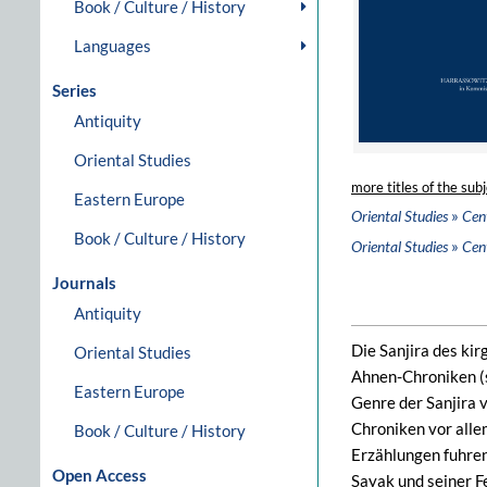
Book / Culture / History
Languages
Series
Antiquity
Oriental Studies
more titles of the subj
Eastern Europe
»
Oriental Studies
Cent
Book / Culture / History
»
Oriental Studies
Cent
Journals
Antiquity
Die Sanjira des kir
Oriental Studies
Ahnen-Chroniken (s
Eastern Europe
Genre der Sanjira v
Chroniken vor alle
Book / Culture / History
Erzählungen fuhren
Open Access
Sayak und seiner F