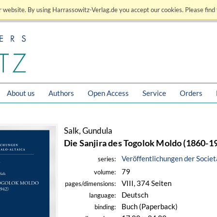
 website. By using Harrassowitz-Verlag.de you accept our cookies. Please find 
About us
Authors
Open Access
Service
Orders
Salk, Gundula
Die Sanjira des Togolok Moldo (1860-1
Veröffentlichungen der Societ
series:
79
volume:
VIII, 374 Seiten
pages/dimensions:
Deutsch
language:
Buch (Paperback)
binding: