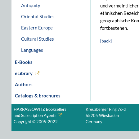
Antiquity
und vermeintlicher
ethnischen Bezeich
Oriental Studies
geographische Kont
Eastern Europe
fortbestehen.
Cultural Studies
[back]
Languages
E-Books
eLibrary
Authors
Catalogs & brochures
HARRASSOWITZ Booksellers
Kreuzberger Ring 7c-d
and Subscription Agents
65205 Wiesbaden
Copyright © 2005-2022
Germany