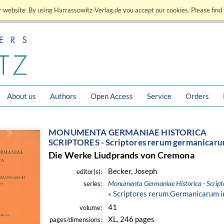
 website. By using Harrassowitz-Verlag.de you accept our cookies. Please find 
About us
Authors
Open Access
Service
Orders
MONUMENTA GERMANIAE HISTORICA
SCRIPTORES - Scriptores rerum germanicaru
Die Werke Liudprands von Cremona
Becker, Joseph
editor(s):
Monumenta Germaniae Historica - Script
series:
» Scriptores rerum Germanicarum i
41
volume:
XL, 246 pages
pages/dimensions: