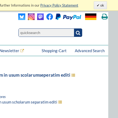
further Informations in our
Privacy Policy Statement
ok
Newsletter
Shopping-Cart
Advanced Search
m in usum scolarumseperatim editi
ores
n usum scholarum separatim editi