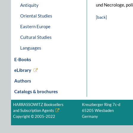
und Necrologe, pol
Antiquity
Oriental Studies
[back]
Eastern Europe
Cultural Studies
Languages
E-Books
eLibrary
Authors
Catalogs & brochures
HARRASSOWITZ Booksellers
Kreuzberger Ring 7c-d
and Subscription Agents
65205 Wiesbaden
Copyright © 2005-2022
Germany