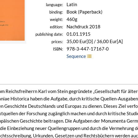
Latin
language:
Book (Paperback)
binding:
460g
weight:
Nachdruck 2018
edition:
01.01.1915
publishing date:
35,00 Eur[D] / 36,00 Eur[A]
prices:
978-3-447-17167-0
ISBN:
Sequence
om Reichsfreiherrn Karl vom Stein gegründete „Gesellschaft für äl
e Historica haben die Aufgabe, durch kritische Quellen-Ausgaben 
en Geschichte Deutschlands und Europas zu dienen. Dieses Ziel verfol
extquellen der Forschung zugänglich machen und durch kritische Studi
päischen Geschichte beitragen. Die Aufgaben der Monumenta German
die Einbeziehung neuer Quellengruppen und durch die Vermehrung de
chtsschreibung, Urkunden, Gesetzen und Rechtsbüchern werden au