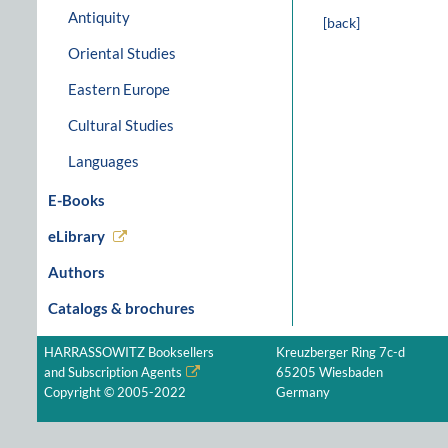
Antiquity
[back]
Oriental Studies
Eastern Europe
Cultural Studies
Languages
E-Books
eLibrary
Authors
Catalogs & brochures
HARRASSOWITZ Booksellers
Kreuzberger Ring 7c-d
and Subscription Agents
65205 Wiesbaden
Copyright © 2005-2022
Germany