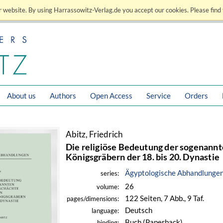
 website. By using Harrassowitz-Verlag.de you accept our cookies. Please find 
About us
Authors
Open Access
Service
Orders
Abitz, Friedrich
Die religiöse Bedeutung der sogenann
Königsgräbern der 18. bis 20. Dynastie
Ägyptologische Abhandlunge
series:
26
volume:
122 Seiten, 7 Abb., 9 Taf.
pages/dimensions:
Deutsch
language:
Buch (Paperback)
binding: