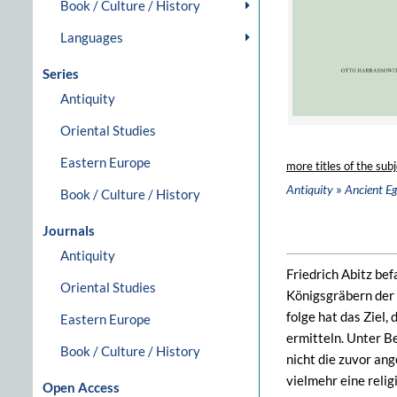
Book / Culture / History
Languages
Series
Antiquity
Oriental Studies
Eastern Europe
more titles of the subj
»
Antiquity
Ancient E
Book / Culture / History
Journals
Antiquity
Friedrich Abitz be
Oriental Studies
Königsgräbern der 
folge hat das Ziel
Eastern Europe
ermitteln. Unter B
Book / Culture / History
nicht die zuvor an
vielmehr eine reli
Open Access