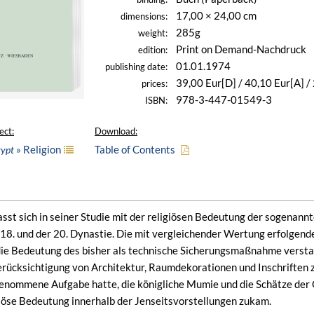
17,00 × 24,00 cm
dimensions:
285g
weight:
Print on Demand-Nachdruck
edition:
01.01.1974
publishing date:
39,00 Eur[D] / 40,10 Eur[A] 
prices:
978-3-447-01549-3
ISBN:
ect:
Download:
» Religion
Table of Contents
gypt
fasst sich in seiner Studie mit der religiösen Bedeutung der sogenan
18. und der 20. Dynastie. Die mit vergleichender Wertung erfolgen
, die Bedeutung des bisher als technische Sicherungsmaßnahme verst
erücksichtigung von Architektur, Raumdekorationen und Inschriften 
genommene Aufgabe hatte, die königliche Mumie und die Schätze der
giöse Bedeutung innerhalb der Jenseitsvorstellungen zukam.