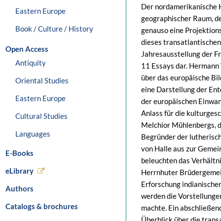
Der nordamerikanische H
Eastern Europe
geographischer Raum, de
Book / Culture / History
genauso eine Projektion
dieses transatlantischen
Open Access
Jahresausstellung der Fr
Antiquity
11 Essays dar. Hermann 
über das europäische Bil
Oriental Studies
eine Darstellung der En
Eastern Europe
der europäischen Einwan
Anlass für die kulturges
Cultural Studies
Melchior Mühlenbergs, d
Languages
Begründer der lutherisc
von Halle aus zur Gemei
E-Books
beleuchten das Verhältni
eLibrary
Herrnhuter Brüdergemein
Erforschung indianischer
Authors
werden die Vorstellunge
Catalogs & brochures
machte. Ein abschließen
Überblick über die tran