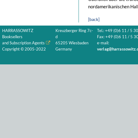
nordamerikanischen Halb
[back]
HARRASSOWITZ
Kreuzberger Ring 7c-
Tel.: +49 (0)6 11 / 5 3
Booksellers
d
Fax: +49 (0)6 11 / 5 30
and Subscription Agents
65205 Wiesbaden
e-mail:
Copyright © 2005-2022
Germany
verlag@harrassowitz.