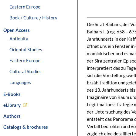
Eastern Europe
Book / Culture / History
Die Sirat Baibars, der 
Open Access
Baibars I. (reg. 658 – 67
Antiquity
Jahrhunderts in den Kaf
öffnet uns ein Fenster i
Oriental Studies
mamlukischer und osmani
Eastern Europe
der Sira zentralen Episod
interpretiert das zu Tag
Cultural Studies
sich die Vorstellungswelt
Languages
Erzähltradition und gel
des 13. Jahrhunderts bis
E-Books
Imaginaire von Raum und 
Legitimationsstrategie 
eLibrary
der Untersuchung des Ve
Authors
entsteht das Panorama d
Verfall bedrohten und vo
Catalogs & brochures
zugleich eine detailliert