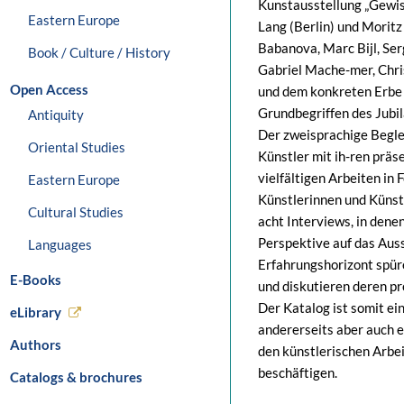
Kunstausstellung „Gewis
Eastern Europe
Lang (Berlin) und Moritz
Babanova, Marc Bijl, Ser
Book / Culture / History
Gabriel Mache-mer, Chris
Open Access
und dem konkreten Erbe 
Grundbegriffen des Jubil
Antiquity
Der zweisprachige Beglei
Oriental Studies
Künstler mit ih-ren prä
vielfältigen Arbeiten in
Eastern Europe
Künstlerinnen und Künstl
Cultural Studies
acht Interviews, in dene
Perspektive auf das Aus
Languages
Erfahrungshorizont spür
E-Books
und diskutieren deren pr
Der Katalog ist somit ei
eLibrary
andererseits aber auch ei
Authors
den künstlerischen Arb
beschäftigen.
Catalogs & brochures