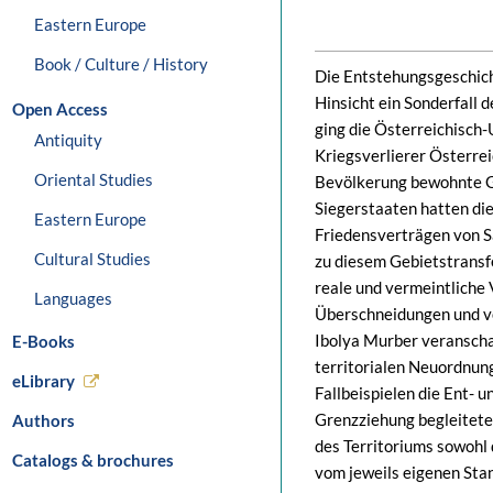
Eastern Europe
Book / Culture / History
Die Entstehungsgeschich
Hinsicht ein Sonderfall
Open Access
ging die Österreichisch
Antiquity
Kriegsverlierer Österrei
Oriental Studies
Bevölkerung bewohnte Gr
Siegerstaaten hatten di
Eastern Europe
Friedensverträgen von S
Cultural Studies
zu diesem Gebietstransfe
reale und vermeintliche 
Languages
Überschneidungen und vo
Ibolya Murber veranschau
E-Books
territorialen Neuordnun
eLibrary
Fallbeispielen die Ent- 
Grenzziehung begleiteten
Authors
des Territoriums sowohl 
Catalogs & brochures
vom jeweils eigenen Sta