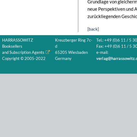
Grundlage von gleicherm
neue Perspektiven und A
zurückliegenden Geschic
[back]
HARRASSOWITZ
Kreuzberger Ring 7c-
Tel.: +49 (0)6 11 / 5 3
Booksellers
d
Fax: +49 (0)6 11 / 5 30
and Subscription Agents
65205 Wiesbaden
e-mail:
Copyright © 2005-2022
Germany
verlag@harrassowitz.