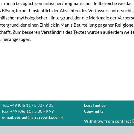
dern auch bezüglich semantischer/pragmatischer Teilbereiche wie das 
Bösen, ferner hinsichtlich der Absichten des Verfassers untersucht.
äischer mythologischer Hintergrund, der die Merkmale der Verpersö
ntergrund, der einen Einblick in Manis Beurteilung paganer Religion
chafft. Zum besseren Verständnis des Textes wurden außerdem weite
u herangezogen.
Tel.: +49 (0)6 11 / 5 30 - 9 05
Legal notice
Fax: +49 (0)6 11 / 5 30 - 9 99
Copyrights
e-mail:
verlag@harrassowitz.de
Withdraw from contract