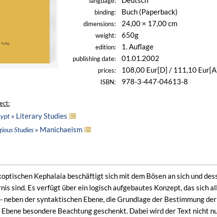
Deutsch
language:
Buch (Paperback)
binding:
24,00 × 17,00 cm
dimensions:
650g
weight:
1. Auflage
edition:
01.01.2002
publishing date:
108,00 Eur[D] / 111,10 Eur[A
prices:
978-3-447-04613-8
ISBN:
ect:
» Literary Studies
gypt
» Manichaeism
gious Studies
 koptischen Kephalaia beschäftigt sich mit dem Bösen an sich und de
nis sind. Es verfügt über ein logisch aufgebautes Konzept, das sich 
 - neben der syntaktischen Ebene, die Grundlage der Bestimmung der 
Ebene besondere Beachtung geschenkt. Dabei wird der Text nicht nur