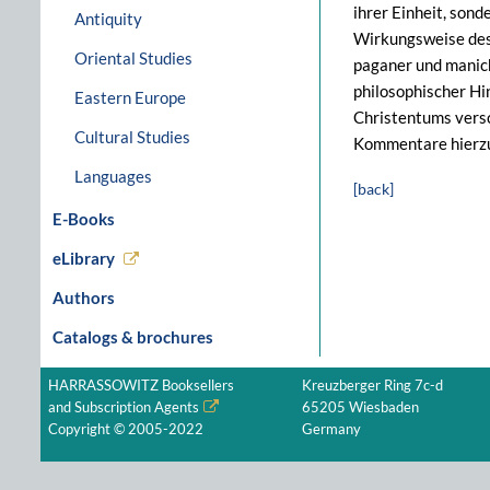
ihrer Einheit, son
Antiquity
Wirkungsweise des 
Oriental Studies
paganer und manich
philosophischer Hi
Eastern Europe
Christentums vers
Cultural Studies
Kommentare hierz
Languages
[back]
E-Books
eLibrary
Authors
Catalogs & brochures
HARRASSOWITZ Booksellers
Kreuzberger Ring 7c-d
and Subscription Agents
65205 Wiesbaden
Copyright © 2005-2022
Germany