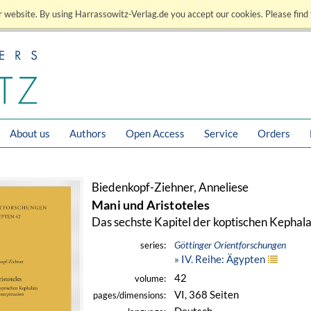
 website. By using Harrassowitz-Verlag.de you accept our cookies. Please find 
About us
Authors
Open Access
Service
Orders
Biedenkopf-Ziehner, Anneliese
Mani und Aristoteles
Das sechste Kapitel der koptischen Kephala
Göttinger Orientforschungen
series:
» IV. Reihe: Ägypten
42
volume:
VI, 368 Seiten
pages/dimensions: