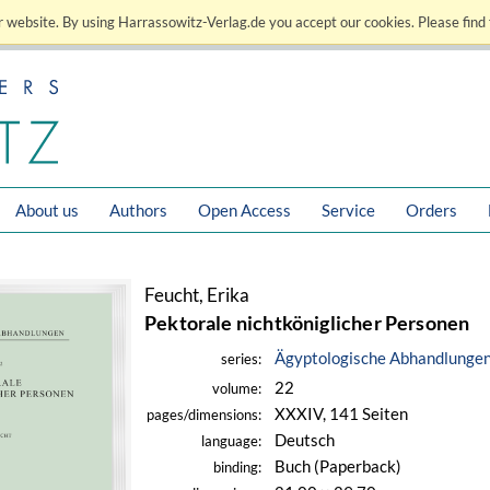
 website. By using Harrassowitz-Verlag.de you accept our cookies. Please find 
About us
Authors
Open Access
Service
Orders
Feucht, Erika
Pektorale nichtköniglicher Personen
Ägyptologische Abhandlunge
series:
22
volume:
XXXIV, 141 Seiten
pages/dimensions:
Deutsch
language:
Buch (Paperback)
binding: