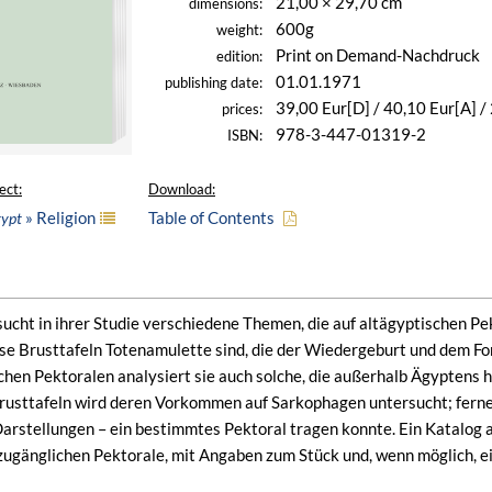
21,00 × 29,70 cm
dimensions:
600g
weight:
Print on Demand-Nachdruck
edition:
01.01.1971
publishing date:
39,00 Eur[D] / 40,10 Eur[A] 
prices:
978-3-447-01319-2
ISBN:
ect:
Download:
» Religion
Table of Contents
gypt
sucht in ihrer Studie verschiedene Themen, die auf altägyptischen 
iese Brusttafeln Totenamulette sind, die der Wiedergeburt und dem Fo
hen Pektoralen analysiert sie auch solche, die außerhalb Ägyptens 
rusttafeln wird deren Vorkommen auf Sarkophagen untersucht; ferne
Darstellungen – ein bestimmtes Pektoral tragen konnte. Ein Katalog a
änglichen Pektorale, mit Angaben zum Stück und, wenn möglich, ein