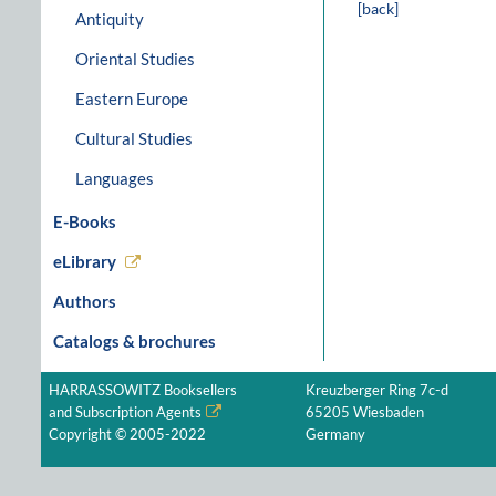
[back]
Antiquity
Oriental Studies
Eastern Europe
Cultural Studies
Languages
E-Books
eLibrary
Authors
Catalogs & brochures
HARRASSOWITZ Booksellers
Kreuzberger Ring 7c-d
and Subscription Agents
65205 Wiesbaden
Copyright © 2005-2022
Germany