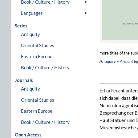
Book / Culture / History
Languages
Series
Antiquity
Oriental Studies
more titles of the subj
Eastern Europe
»
Antiquity
Ancient E
Book / Culture / History
Journals
Antiquity
Erika Feucht unter
sich dabei, dass d
Oriental Studies
Neben den ägyptisc
Eastern Europe
Besprechung der B
– auf Statuen und 
Book / Culture / History
Museumsbesuche zug
Open Access