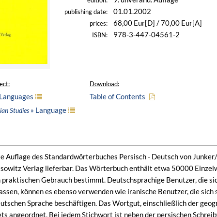
edition:
01.01.2002
publishing date:
68,00 Eur[D] / 70,00 Eur[A]
prices:
978-3-447-04561-2
ISBN:
ect:
Download:
 Languages
Table of Contents
» Language
ian Studies
te Auflage des Standardwörterbuches Persisch - Deutsch von Junker/Al
owitz Verlag lieferbar. Das Wörterbuch enthält etwa 50000 Einzel
 praktischen Gebrauch bestimmt. Deutschsprachige Benutzer, die sich 
assen, können es ebenso verwenden wie iranische Benutzer, die sich s
utschen Sprache beschäftigen. Das Wortgut, einschließlich der geog
ts angeordnet. Bei jedem Stichwort ist neben der persischen Schrei