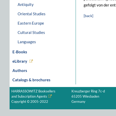
Antiquity
gefolgt von der e
Oriental Studies
[back]
Eastern Europe
Cultural Studies
Languages
E-Books
eLibrary
Authors
Catalogs & brochures
HARRASSOWITZ Booksellers
Kreuzberger Ring 7c-d
and Subscription Agents
65205 Wiesbaden
Copyright © 2005-2022
Germany