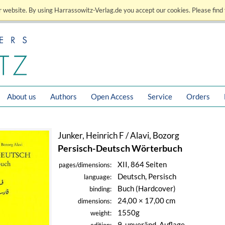
 website. By using Harrassowitz-Verlag.de you accept our cookies. Please find 
About us
Authors
Open Access
Service
Orders
Junker, Heinrich F / Alavi, Bozorg
Persisch-Deutsch Wörterbuch
XII, 864 Seiten
pages/dimensions:
Deutsch, Persisch
language:
Buch (Hardcover)
binding:
24,00 × 17,00 cm
dimensions:
1550g
weight:
9. unveränd. Auflage