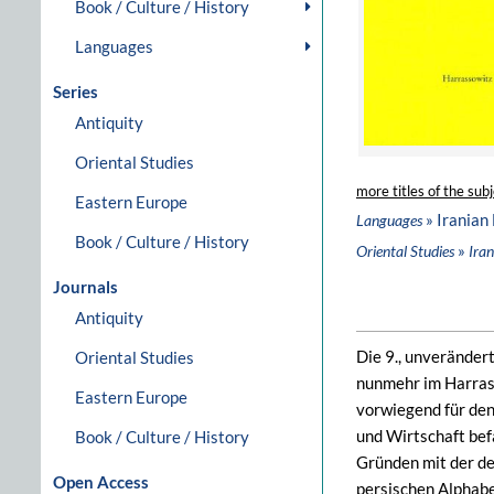
Book / Culture / History
Languages
Series
Antiquity
Oriental Studies
more titles of the subj
Eastern Europe
» Iranian
Languages
Book / Culture / History
»
Oriental Studies
Iran
Journals
Antiquity
Die 9., unveränder
Oriental Studies
nunmehr im Harrass
Eastern Europe
vorwiegend für den
und Wirtschaft bef
Book / Culture / History
Gründen mit der de
Open Access
persischen Alphabe