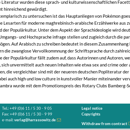
 Literatur wurden diese sprach- und kulturwissenschaftlichen Facet
ht hinreichend gewürdigt.
mplarisch zu untersuchen ist das Hauptanliegen von Pokémon goes 
ue Lesarten für moderne maghrebinisch-arabische Erzählwerke aus zw
d der Populärkultur. Unter dem Aspekt der Sprachideologie wird deut
mgangs- und Hochsprache infrage stellen und zugleich durch die pa
ögen. Auf Arabisch zu schreiben bedeutet in diesem Zusammenhang 
n die zwanglose Vervollkommnung der Schriftsprache durch zahlrei
 der Populärkultur fällt zudem auf, dass Autorinnen und Autoren, wel
, sich unvermittelt auch neuen Inhalten wie etwa sex and crime oder 
n, die vergleichbar sind mit der neueren deutschen Popliteratur de
ei auch high und low culture in kunstvoller Manier miteinander ve
ambra wurde mit dem Promotionspreis des Rotary Clubs Bamberg-Sc
Tel.: +49 (0)6 11 / 5 30 - 9 05
Legal notice
Fax: +49 (0)6 11 / 5 30 - 9 99
Copyrights
e-mail:
verlag@harrassowitz.de
Withdraw from contract