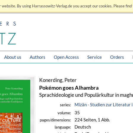
 website. By using Harrassowitz-Verlag.de you accept our cookies. Please find 
About us
Authors
Open Access
Service
Orders
Konerding, Peter
Pokémon goes Alhambra
Sprachideologie und Populärkultur in magh
Mîzân - Studien zur Literatur 
series:
35
volume:
224 Seiten, 1 Abb.
pages/dimensions:
Deutsch
language: