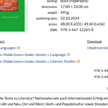
Buch (Paperback)
binding:
17,00 × 24,00 cm
dimensions:
441g
weight:
02.10.2024
publishing date:
48,00 Eur[D] / 49,40 Eur[A]
prices:
978-3-447-12265-8
ISBN:
ect:
Download:
Languages
Inhaltsverze
» Language
m /Middle Eastern Studies /Semitics
» Literary Studies
m /Middle Eastern Studies /Semitics
978-3-4
978-3-4
T
e Texte zu Literatur? Nationalen wie auch internationalen Erfolg et
Alt und Neu, Ost und West, Hoch- und Populärkultur sowie Standards