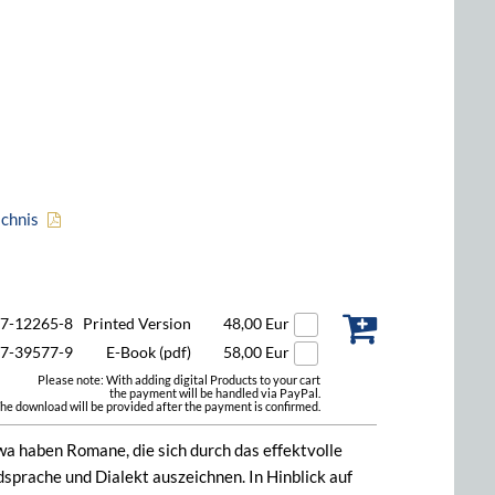
ichnis
47-12265-8
Printed Version
48,00 Eur
47-39577-9
E-Book (pdf)
58,00 Eur
Please note: With adding digital Products to your cart
the payment will be handled via PayPal.
he download will be provided after the payment is confirmed.
wa haben Romane, die sich durch das effektvolle
prache und Dialekt auszeichnen. In Hinblick auf