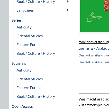
Book / Culture / History
Languages
Series
Antiquity
Oriental Studies
more titles of the subj
Eastern Europe
» Arabic 
Languages
Book / Culture / History
»
Oriental Studies
Isla
»
Oriental Studies
Isla
Journals
Antiquity
Oriental Studies
Eastern Europe
Book / Culture / History
Was macht arabisch
Zusammenspiel von 
Open Access