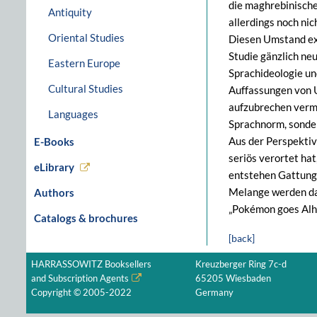
die maghrebinische
Antiquity
allerdings noch nic
Oriental Studies
Diesen Umstand exe
Studie gänzlich ne
Eastern Europe
Sprachideologie un
Cultural Studies
Auffassungen von U
aufzubrechen verm
Languages
Sprachnorm, sonder
Aus der Perspektive
E-Books
seriös verortet hat
eLibrary
entstehen Gattunge
Melange werden dab
Authors
„Pokémon goes Alh
Catalogs & brochures
[back]
HARRASSOWITZ Booksellers
Kreuzberger Ring 7c-d
and Subscription Agents
65205 Wiesbaden
Copyright © 2005-2022
Germany