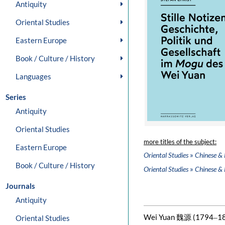
Antiquity
Oriental Studies
Eastern Europe
Book / Culture / History
Languages
Series
Antiquity
Oriental Studies
more titles of the subject:
Eastern Europe
»
Oriental Studies
Chinese & 
Book / Culture / History
»
Oriental Studies
Chinese & 
Journals
Antiquity
Wei Yuan 魏源 (1794‒1857)
Oriental Studies