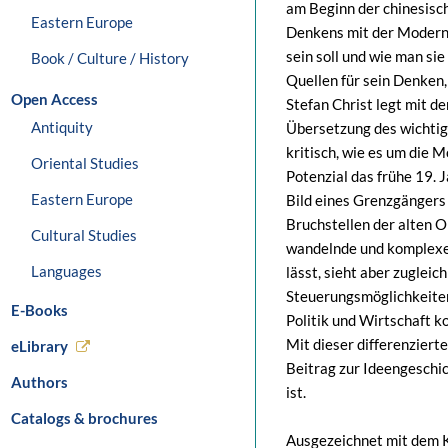
am Beginn der chinesisc
Eastern Europe
Denkens mit der Moderne
sein soll und wie man sie
Book / Culture / History
Quellen für sein Denken
Open Access
Stefan Christ legt mit d
Antiquity
Übersetzung des wichtig
kritisch, wie es um die 
Oriental Studies
Potenzial das frühe 19. 
Eastern Europe
Bild eines Grenzgängers 
Bruchstellen der alten Or
Cultural Studies
wandelnde und komplexe W
Languages
lässt, sieht aber zugleic
Steuerungsmöglichkeiten
E-Books
Politik und Wirtschaft k
Mit dieser differenziert
eLibrary
Beitrag zur Ideengeschic
Authors
ist.
Catalogs & brochures
Ausgezeichnet mit dem K