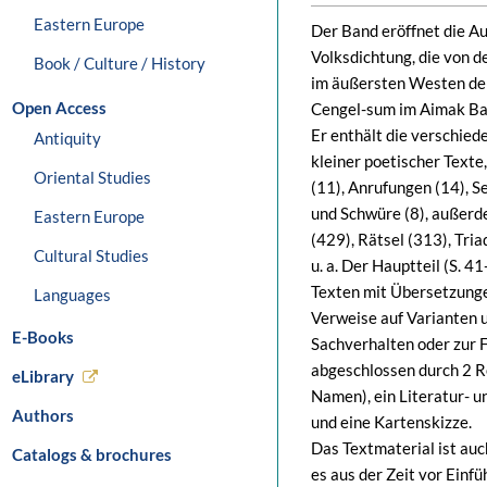
Eastern Europe
Der Band eröffnet die A
Volksdichtung, die von 
Book / Culture / History
im äußersten Westen de
Open Access
Cengel-sum im Aimak Ba
Er enthält die verschied
Antiquity
kleiner poetischer Texte,
Oriental Studies
(11), Anrufungen (14), S
und Schwüre (8), außerd
Eastern Europe
(429), Rätsel (313), Tria
Cultural Studies
u. a. Der Hauptteil (S. 
Texten mit Übersetzunge
Languages
Verweise auf Varianten
E-Books
Sachverhalten oder zur 
abgeschlossen durch 2 
eLibrary
Namen), ein Literatur- 
Authors
und eine Kartenskizze.
Das Textmaterial ist auc
Catalogs & brochures
es aus der Zeit vor Einf