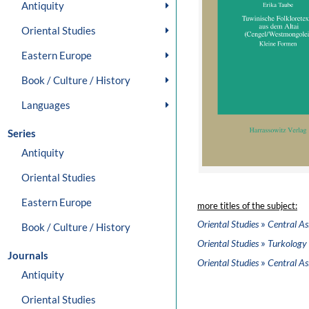
Antiquity
Oriental Studies
Eastern Europe
Book / Culture / History
Languages
Series
Antiquity
Oriental Studies
Eastern Europe
more titles of the subject:
»
Oriental Studies
Central As
Book / Culture / History
»
Oriental Studies
Turkology
Journals
»
Oriental Studies
Central As
Antiquity
Oriental Studies