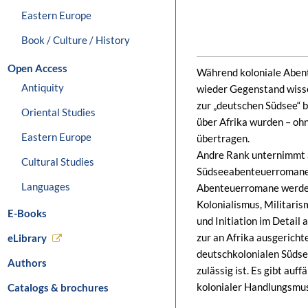
Eastern Europe
Book / Culture / History
Open Access
Während koloniale Abent
Antiquity
wieder Gegenstand wiss
zur „deutschen Südsee“ b
Oriental Studies
über Afrika wurden – oh
Eastern Europe
übertragen.
Andre Rank unternimmt a
Cultural Studies
Südseeabenteuerromanen 
Languages
Abenteuerromane werden 
Kolonialismus, Militaris
E-Books
und Initiation im Detail 
zur an Afrika ausgericht
eLibrary
deutschkolonialen Südse
Authors
zulässig ist. Es gibt auf
kolonialer Handlungsmus
Catalogs & brochures