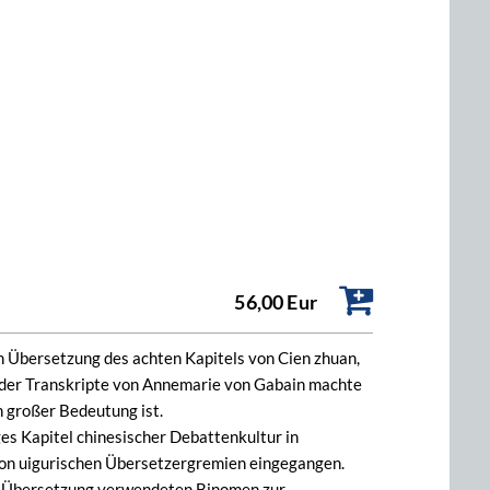
56,00 Eur
en Übersetzung des achten Kapitels von Cien zhuan,
der Transkripte von Annemarie von Gabain machte
n großer Bedeutung ist.
es Kapitel chinesischer Debattenkultur in
k von uigurischen Übersetzergremien eingegangen.
en Übersetzung verwendeten Binomen zur