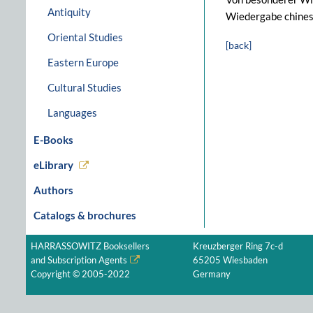
Antiquity
Wiedergabe chinesi
Oriental Studies
[back]
Eastern Europe
Cultural Studies
Languages
E-Books
eLibrary
Authors
Catalogs & brochures
HARRASSOWITZ Booksellers
Kreuzberger Ring 7c-d
and Subscription Agents
65205 Wiesbaden
Copyright © 2005-2022
Germany