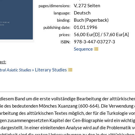
V, 272 Seiten
pages/dimensions:
Deutsch
language:
Buch (Paperback)
binding:
01.01.1996
publishing date:
56,00 Eur[D] / 57,60 Eur[A]
prices:
978-3-447-03727-3
ISBN:
Sequence
ect:
» Literary Studies
ral Asiatic Studies
i diesem Band um die erste vollständige Bearbeitung der alttürkisch
ie des bedeutenden Mönches Xuanzang (600-664). Die Verwendung 
rbeitung des alttürkischen Textes möglich, der für die Turkologie vo
gen zusammengesetzten Kapitel der Cen-Biographie wird ein wichtig
 dargestellt. In einer einleitenden Analyse wird auf die Problemati
htigkeit sind die ersten Untersuchungen zu den in der alttürkisch