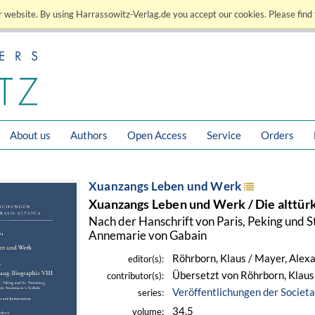
 website. By using Harrassowitz-Verlag.de you accept our cookies. Please find 
About us
Authors
Open Access
Service
Orders
Xuanzangs Leben und Werk
Xuanzangs Leben und Werk / Die alttür
Nach der Hanschrift von Paris, Peking und S
Annemarie von Gabain
Röhrborn, Klaus / Mayer, Alex
editor(s):
Übersetzt von Röhrborn, Klaus
contributor(s):
Veröffentlichungen der Societa
series:
34,5
volume: