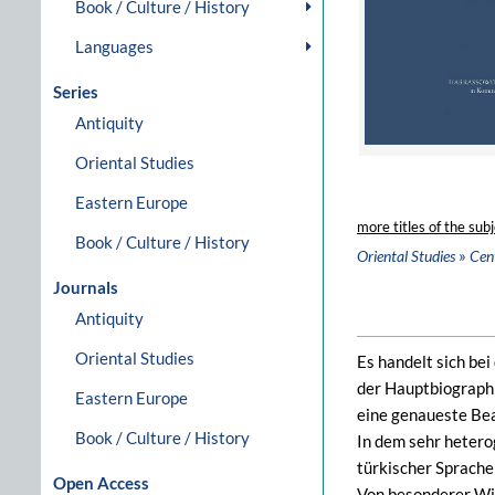
Book / Culture / History
Languages
Series
Antiquity
Oriental Studies
Eastern Europe
more titles of the subj
Book / Culture / History
»
Oriental Studies
Cent
Journals
Antiquity
Oriental Studies
Es handelt sich be
der Hauptbiograph
Eastern Europe
eine genaueste Bea
Book / Culture / History
In dem sehr hetero
türkischer Sprache
Open Access
Von besonderer Wic