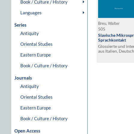
Book / Culture / History
Languages
Breu, Walter
Series
505
Antiquity
Slavische Mikrospr
Sprachkontakt
Oriental Studies
Glossierte und int
aus Italien, Deutsc
Eastern Europe
Griechenland. Teil 
Acquaviva Collecr
Book / Culture / History
Felice del Molise
Journals
Antiquity
Oriental Studies
Eastern Europe
Book / Culture / History
Open Access