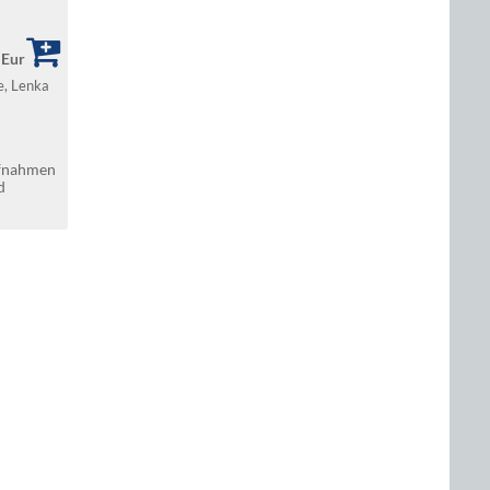
 Eur
ze, Lenka
ufnahmen
d
sche,
te