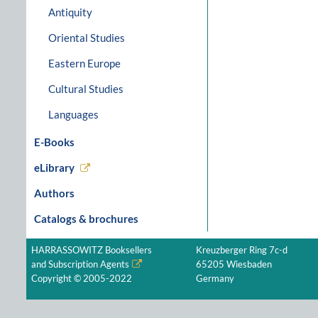
Antiquity
Oriental Studies
Eastern Europe
Cultural Studies
Languages
E-Books
eLibrary
Authors
Catalogs & brochures
HARRASSOWITZ Booksellers
Kreuzberger Ring 7c-d
and Subscription Agents
65205 Wiesbaden
Copyright © 2005-2022
Germany