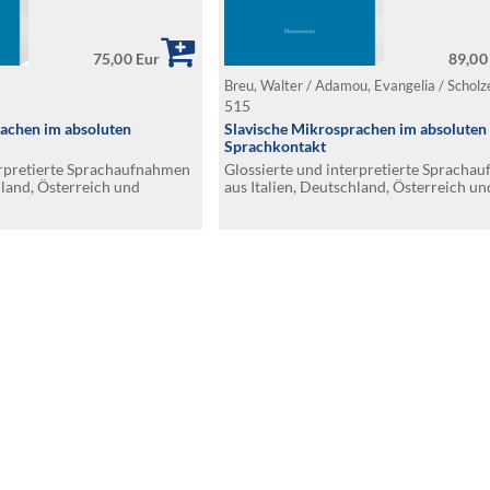
75,00 Eur
89,00
Breu, Walter / Adamou, Evangelia / Schol
515
achen im absoluten
Slavische Mikrosprachen im absoluten
Sprachkontakt
erpretierte Sprachaufnahmen
Glossierte und interpretierte Spracha
hland, Österreich und
aus Italien, Deutschland, Österreich un
I: Moliseslavische Texte aus
Griechenland. Teil II: Burgenlandkroati
oce, Montemitro und San
obersorbische und balkanslavische Tex