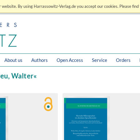
 website. By using Harrassowitz-Verlag.de you accept our cookies. Please find 
About us
Authors
Open Access
Service
Orders
reu, Walter«