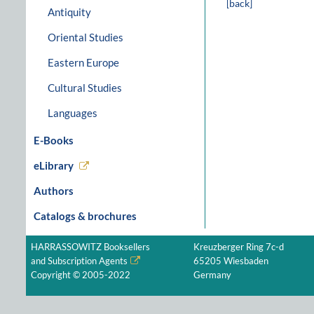
[back]
Antiquity
Oriental Studies
Eastern Europe
Cultural Studies
Languages
E-Books
eLibrary
Authors
Catalogs & brochures
HARRASSOWITZ Booksellers
Kreuzberger Ring 7c-d
and Subscription Agents
65205 Wiesbaden
Copyright © 2005-2022
Germany