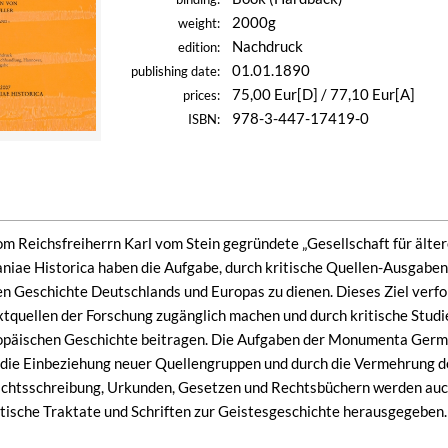
2000g
weight:
Nachdruck
edition:
01.01.1890
publishing date:
75,00 Eur[D] / 77,10 Eur[A]
prices:
978-3-447-17419-0
ISBN:
om Reichsfreiherrn Karl vom Stein gegründete „Gesellschaft für äl
e Historica haben die Aufgabe, durch kritische Quellen-Ausgaben 
en Geschichte Deutschlands und Europas zu dienen. Dieses Ziel verfol
extquellen der Forschung zugänglich machen und durch kritische Studi
päischen Geschichte beitragen. Die Aufgaben der Monumenta German
die Einbeziehung neuer Quellengruppen und durch die Vermehrung de
chtsschreibung, Urkunden, Gesetzen und Rechtsbüchern werden au
itische Traktate und Schriften zur Geistesgeschichte herausgegeben.