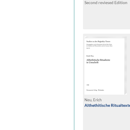
Second reviesed Edition
Neu, Erich
Althethitische Ritualtext