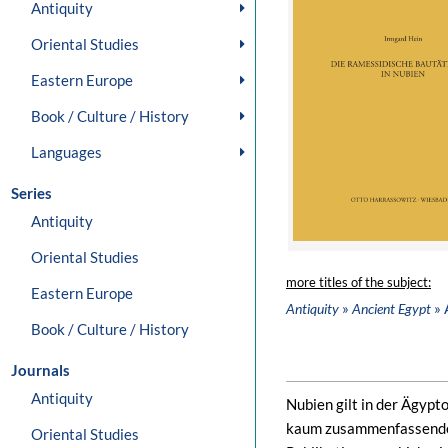
Antiquity
Oriental Studies
Eastern Europe
Book / Culture / History
Languages
Series
Antiquity
Oriental Studies
more titles of the subject:
Eastern Europe
»
» 
Antiquity
Ancient Egypt
Book / Culture / History
Journals
Antiquity
Nubien gilt in der Ägypto
kaum zusammenfassende 
Oriental Studies