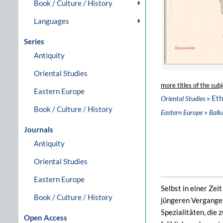
Book / Culture / History
Languages
Series
Antiquity
Oriental Studies
more titles of the subj
Eastern Europe
» Et
Oriental Studies
Book / Culture / History
»
Eastern Europe
Balk
Journals
Antiquity
Oriental Studies
Eastern Europe
Selbst in einer Zei
Book / Culture / History
jüngeren Vergangen
Spezialitäten, die 
Open Access