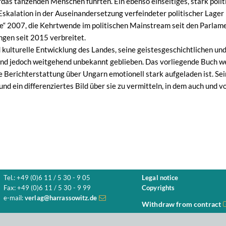
árdás tanzenden Menschen führten. Ein ebenso einseitiges, stark poli
 Eskalation in der Auseinandersetzung verfeindeter politischer Lag
“ 2007, die Kehrtwende im politischen Mainstream seit den Parlam
ngen seit 2015 verbreitet.
d kulturelle Entwicklung des Landes, seine geistesgeschichtlichen u
nd jedoch weitgehend unbekannt geblieben. Das vorliegende Buch wen
die Berichterstattung über Ungarn emotionell stark aufgeladen ist. Sei
nd ein differenziertes Bild über sie zu vermitteln, in dem auch und 
Tel.: +49 (0)6 11 / 5 30 - 9 05
Legal notice
Fax: +49 (0)6 11 / 5 30 - 9 99
Copyrights
e-mail:
verlag@harrassowitz.de
Withdraw from contract