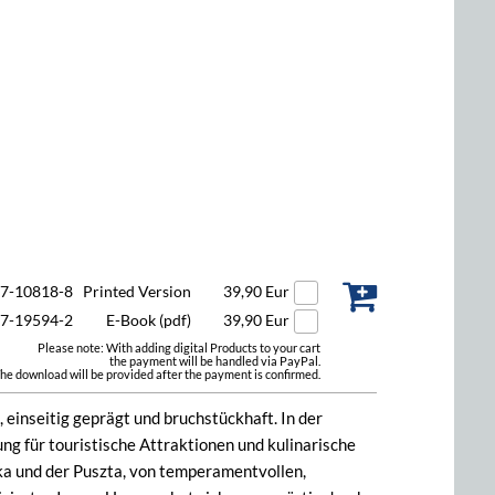
47-10818-8
Printed Version
39,90 Eur
47-19594-2
E-Book (pdf)
39,90 Eur
Please note: With adding digital Products to your cart
the payment will be handled via PayPal.
he download will be provided after the payment is confirmed.
 einseitig geprägt und bruchstückhaft. In der
g für touristische Attraktionen und kulinarische
rika und der Puszta, von temperamentvollen,