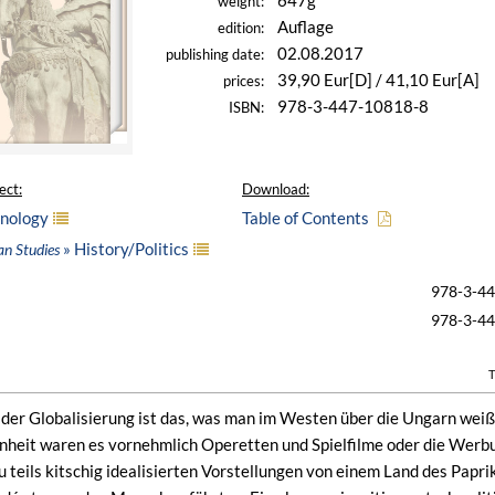
647g
weight:
Auflage
edition:
02.08.2017
publishing date:
39,90 Eur[D] / 41,10 Eur[A]
prices:
978-3-447-10818-8
ISBN:
ect:
Download:
hnology
Table of Contents
» History/Politics
an Studies
978-3-4
978-3-4
T
t der Globalisierung ist das, was man im Westen über die Ungarn weiß,
heit waren es vornehmlich Operetten und Spielfilme oder die Werbun
zu teils kitschig idealisierten Vorstellungen von einem Land des Pap