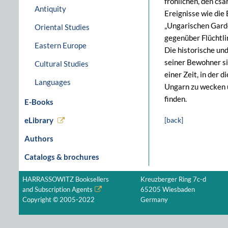
fröhlichen, den cs
Antiquity
Ereignisse wie die
„Ungarischen Garde
Oriental Studies
gegenüber Flüchtli
Eastern Europe
Die historische un
seiner Bewohner si
Cultural Studies
einer Zeit, in der 
Languages
Ungarn zu wecken u
finden.
E-Books
eLibrary
[back]
Authors
Catalogs & brochures
HARRASSOWITZ Booksellers
Kreuzberger Ring 7c-d
and Subscription Agents
65205 Wiesbaden
Copyright © 2005-2022
Germany