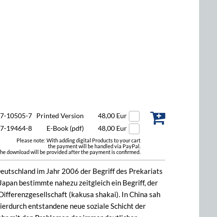
47-10505-7
Printed Version
48,00 Eur
47-19464-8
E-Book (pdf)
48,00 Eur
Please note: With adding digital Products to your cart
the payment will be handled via PayPal.
he download will be provided after the payment is confirmed.
Deutschland im Jahr 2006 der Begriff des Prekariats
 Japan bestimmte nahezu zeitgleich ein Begriff, der
 Differenzgesellschaft (kakusa shakai). In China sah
hierdurch entstandene neue soziale Schicht der