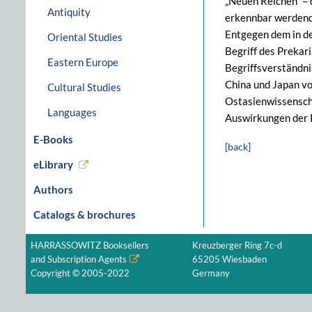
„Neuen Reichen“ – 
Antiquity
erkennbar werdende
Entgegen dem in de
Oriental Studies
Begriff des Prekar
Eastern Europe
Begriffsverständni
China und Japan vo
Cultural Studies
Ostasienwissenscha
Languages
Auswirkungen der P
E-Books
[back]
eLibrary
Authors
Catalogs & brochures
HARRASSOWITZ Booksellers
Kreuzberger Ring 7c-d
and Subscription Agents
65205 Wiesbaden
Copyright © 2005-2022
Germany