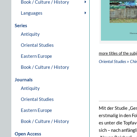
Book / Culture / History
Languages
Series
Antiquity
Oriental Studies
more titles of the subj
Eastern Europe
»
Oriental Studies
Chi
Book / Culture / History
Journals
Antiquity
Oriental Studies
Mit der Studie „Ge
Eastern Europe
erstmalig in den Fo
Book / Culture / History
es unter die Topfav
sich – nach anfäng
Open Access