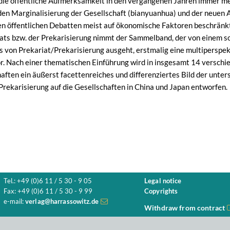
die öffentliche Aufmerksamkeit in den vergangenen Jahren immer me
n Marginalisierung der Gesellschaft (bianyuanhua) und der neuen Ar
n öffentlichen Debatten meist auf ökonomische Faktoren beschränk
iats bzw. der Prekarisierung nimmt der Sammelband, der von einem so
s von Prekariat/Prekarisierung ausgeht, erstmalig eine multiperspe
r. Nach einer thematischen Einführung wird in insgesamt 14 versch
ften ein äußerst facettenreiches und differenziertes Bild der unte
rekarisierung auf die Gesellschaften in China und Japan entworfen.
Tel.: +49 (0)6 11 / 5 30 - 9 05
Legal notice
Fax: +49 (0)6 11 / 5 30 - 9 99
Copyrights
e-mail:
verlag@harrassowitz.de
Withdraw from contract