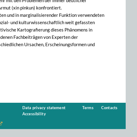
hr mit den Problemen der immer deutlicher
mut (xin pinkun) konfrontiert.
ten und in marginalisierender Funktion verwendeten
zial- und kulturwissenschaftlich weit gefassten
ktivische Kartografierung dieses Phänomens in
iedenen Fachbeiträgen von Experten der
rschiedlichen Ursachen, Erscheinungsformen und
Data privacy statement
Terms
Contacts
Accessibility