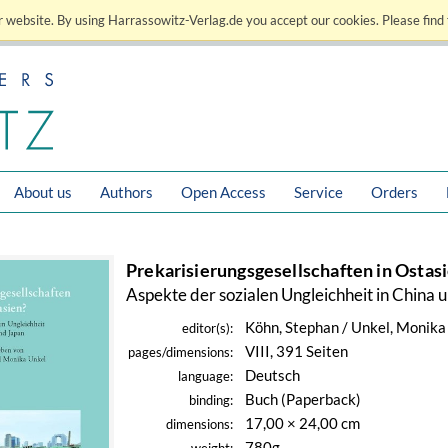
 website. By using Harrassowitz-Verlag.de you accept our cookies. Please find 
About us
Authors
Open Access
Service
Orders
Prekarisierungsgesellschaften in Ostas
Aspekte der sozialen Ungleichheit in China 
Köhn, Stephan / Unkel, Monika
editor(s):
VIII, 391 Seiten
pages/dimensions:
Deutsch
language:
Buch (Paperback)
binding:
17,00 × 24,00 cm
dimensions:
780g