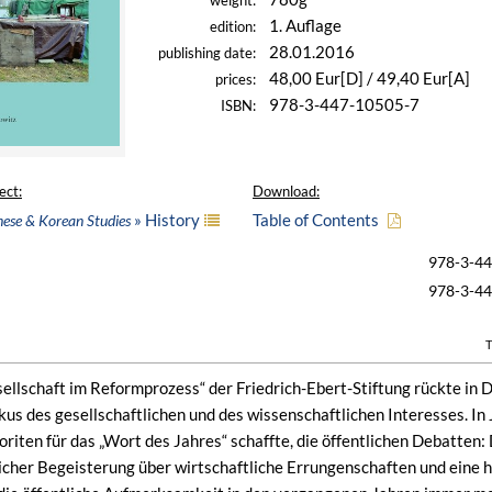
weight:
1. Auflage
edition:
28.01.2016
publishing date:
48,00 Eur[D] / 49,40 Eur[A]
prices:
978-3-447-10505-7
ISBN:
ect:
Download:
» History
Table of Contents
nese & Korean Studies
978-3-4
978-3-4
T
sellschaft im Reformprozess“ der Friedrich-Ebert-Stiftung rückte in 
kus des gesellschaftlichen und des wissenschaftlichen Interesses. In
oriten für das „Wort des Jahres“ schaffte, die öffentlichen Debatten:
licher Begeisterung über wirtschaftliche Errungenschaften und eine 