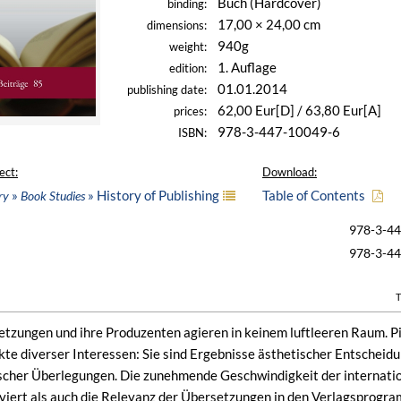
Buch (Hardcover)
binding:
17,00 × 24,00 cm
dimensions:
940g
weight:
1. Auflage
edition:
01.01.2014
publishing date:
62,00 Eur[D] / 63,80 Eur[A]
prices:
978-3-447-10049-6
ISBN:
ect:
Download:
»
» History of Publishing
Table of Contents
ry
Book Studies
978-3-4
978-3-4
T
etzungen und ihre Produzenten agieren in keinem luftleeren Raum. Pie
te diverser Interessen: Sie sind Ergebnisse ästhetischer Entscheid
ischer Überlegungen. Die zunehmende Geschwindigkeit der internati
iviert als auch die Relevanz der Übersetzungen in den Verlagsprogram