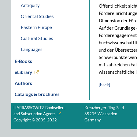
Antiquity
Öffentlichkeit sic
Fördereinrichtunge
Oriental Studies
Dimension der Förd
Eastern Europe
Auf der Grundlage 
Förderengagement öf
Cultural Studies
buchwissenschaftli
Languages
und der Übersetze
Schwerpunkte werd
E-Books
mit zahlreichen Fa
wissenschaftliche 
eLibrary
Authors
[back]
Catalogs & brochures
HARRASSOWITZ Booksellers
Kreuzberger Ring 7c-d
and Subscription Agents
65205 Wiesbaden
Copyright © 2005-2022
Germany