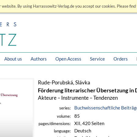
 website. By using Harrassowitz-Verlag.de you accept our cookies. Please find 
About us
Authors
Open Access
Service
Orders
Rude-Porubská, Slávka
Förderung literarischer Übersetzung in
Akteure – Instrumente – Tendenzen
Buchwissenschaftliche Beiträg
series:
85
volume:
XII, 420 Seiten
pages/dimensions:
Deutsch
language: