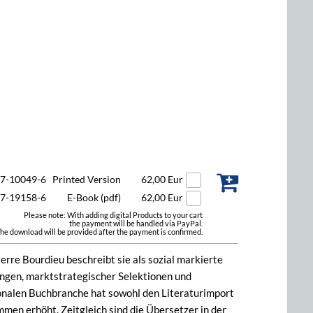
47-10049-6
Printed Version
62,00 Eur
47-19158-6
E-Book (pdf)
62,00 Eur
Please note: With adding digital Products to your cart
the payment will be handled via PayPal.
he download will be provided after the payment is confirmed.
rre Bourdieu beschreibt sie als sozial markierte
ungen, marktstrategischer Selektionen und
onalen Buchbranche hat sowohl den Literaturimport
men erhöht. Zeitgleich sind die Übersetzer in der