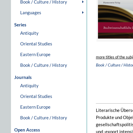
Book / Culture / History
Languages
Series
Antiquity
Oriental Studies
Eastern Europe
more titles of the subj
Book / Culture / History
Book / Culture / Histo
Journals
Antiquity
Oriental Studies
Eastern Europe
Literarische Übers
Produkte und Objek
Book / Culture / History
gesellschaftspolit
Open Access
und -export intens