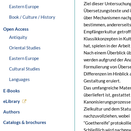
Ziel dieser Untersuchung
Eastern Europe
Übersetzungstexte und ih
Book / Culture / History
über Mechanismen nachge
bestimmen, andererseits 
Open Access
Empfängerkultur getroff
Antiquity
Klassikkonzepten in Kultu
hat, spielen in der Arbeit
Oriental Studies
Nach einem Überblick üb
Eastern Europe
werden aufgrund der An
Formulierung von Übers
Cultural Studies
Differenzen im Hinblick
Languages
Gestaltung eruiert.
Das umfangreiche Mater
E-Books
überliefert ist, gestatte
eLibrary
Kanonisierungsprozessen
Zielkultur und dem Stat
Authors
nachzuvollziehen, wobei
Catalogs & brochures
“Goethereife” protokolli
Schließlich wird nachgew