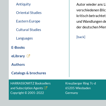
Antiquity
Autor wieder ans L
verschiedenen Blic
Oriental Studies
kritisch betrachte
Eastern Europe
und Wandlungen des
der deutschen Ment
Cultural Studies
[back]
Languages
E-Books
eLibrary
Authors
Catalogs & brochures
HARRASSOWITZ Booksellers
Kreuzberger Ring 7c-d
and Subscription Agents
65205 Wiesbaden
Copyright © 2005-2022
Germany