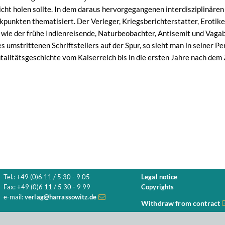
icht holen sollte. In dem daraus hervorgegangenen interdisziplinä
kpunkten thematisiert. Der Verleger, Kriegsberichterstatter, Erotike
t wie der frühe Indienreisende, Naturbeobachter, Antisemit und Vaga
 umstrittenen Schriftstellers auf der Spur, so sieht man in seiner P
alitätsgeschichte vom Kaiserreich bis in die ersten Jahre nach dem
Tel.: +49 (0)6 11 / 5 30 - 9 05
Legal notice
Fax: +49 (0)6 11 / 5 30 - 9 99
Copyrights
e-mail:
verlag@harrassowitz.de
Withdraw from contract