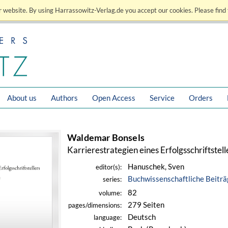
 website. By using Harrassowitz-Verlag.de you accept our cookies. Please find 
About us
Authors
Open Access
Service
Orders
Waldemar Bonsels
Karrierestrategien eines Erfolgsschriftstell
Hanuschek, Sven
editor(s):
Buchwissenschaftliche Beiträ
series:
82
volume:
279 Seiten
pages/dimensions:
Deutsch
language: