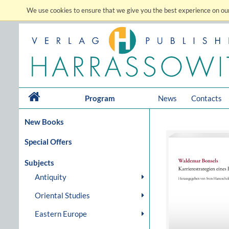
We use cookies to ensure that we give you the best experience on our
Program
News
Contacts
New Books
Special Offers
Subjects
Antiquity
Oriental Studies
Eastern Europe