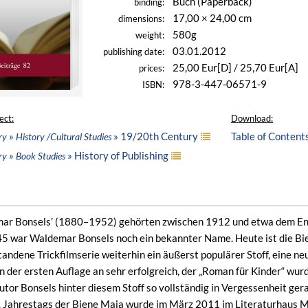
Buch (Paperback)
binding:
17,00 × 24,00 cm
dimensions:
580g
weight:
03.01.2012
publishing date:
25,00 Eur[D] / 25,70 Eur[A]
prices:
978-3-447-06571-9
ISBN:
ect:
Download:
»
» 19/20th Century
Table of Content
ry
History /Cultural Studies
»
» History of Publishing
ry
Book Studies
ar Bonsels’ (1880–1952) gehörten zwischen 1912 und etwa dem Ende
45 war Waldemar Bonsels noch ein bekannter Name. Heute ist die Bi
andene Trickfilmserie weiterhin ein äußerst populärer Stoff, eine ne
n der ersten Auflage an sehr erfolgreich, der „Roman für Kinder“ wu
utor Bonsels hinter diesem Stoff so vollständig in Vergessenheit gera
. Jahrestags der Biene Maja wurde im März 2011 im Literaturhaus Mü