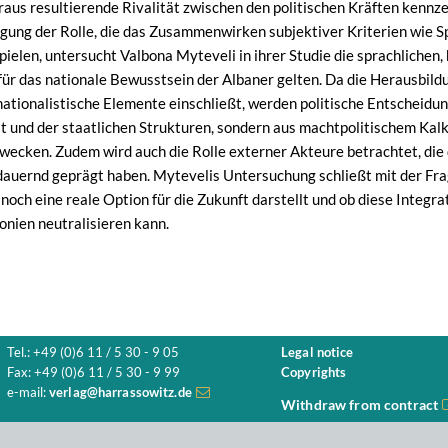
aus resultierende Rivalität zwischen den politischen Kräften kennzei
gung der Rolle, die das Zusammenwirken subjektiver Kriterien wie Sp
pielen, untersucht Valbona Myteveli in ihrer Studie die sprachlichen
für das nationale Bewusstsein der Albaner gelten. Da die Herausbil
nationalistische Elemente einschließt, werden politische Entscheidun
ät und der staatlichen Strukturen, sondern aus machtpolitischem Ka
cken. Zudem wird auch die Rolle externer Akteure betrachtet, die d
auernd geprägt haben. Mytevelis Untersuchung schließt mit der Frage
och eine reale Option für die Zukunft darstellt und ob diese Integra
nien neutralisieren kann.
Tel.: +49 (0)6 11 / 5 30 - 9 05
Legal notice
Fax: +49 (0)6 11 / 5 30 - 9 99
Copyrights
e-mail:
verlag@harrassowitz.de
Withdraw from contract