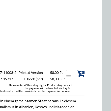
47-11008-2
Printed Version
58,00 Eur
47-19717-5
E-Book (pdf)
58,00 Eur
Please note: With adding digital Products to your cart
the payment will be handled via PayPal.
he download will be provided after the payment is confirmed.
r in einem gemeinsamen Staat heraus. In diesem
onalismus in Albanien, Kosovo und Mazedonien