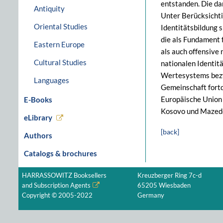
entstanden. Die dar
Antiquity
Unter Berücksichti
Oriental Studies
Identitätsbildung s
die als Fundament 
Eastern Europe
als auch offensive 
Cultural Studies
nationalen Identit
Wertesystems bezwe
Languages
Gemeinschaft fortd
Europäische Union n
E-Books
Kosovo und Mazedo
eLibrary
[back]
Authors
Catalogs & brochures
HARRASSOWITZ Booksellers
Kreuzberger Ring 7c-d
and Subscription Agents
65205 Wiesbaden
Copyright © 2005-2022
Germany