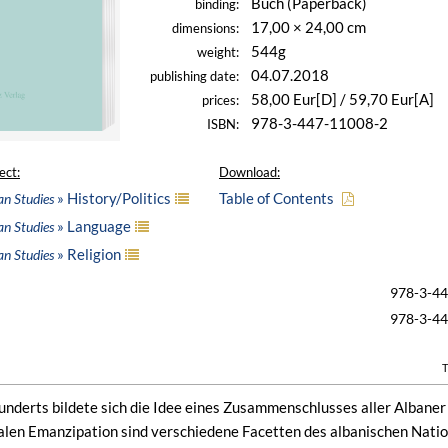
Buch (Paperback)
binding:
17,00 × 24,00 cm
dimensions:
544g
weight:
04.07.2018
publishing date:
58,00 Eur[D] / 59,70 Eur[A]
prices:
978-3-447-11008-2
ISBN:
ect:
Download:
» History/Politics
Table of Contents
an Studies
» Language
an Studies
» Religion
an Studies
978-3-4
978-3-4
T
underts bildete sich die Idee eines Zusammenschlusses aller Albane
alen Emanzipation sind verschiedene Facetten des albanischen Nati