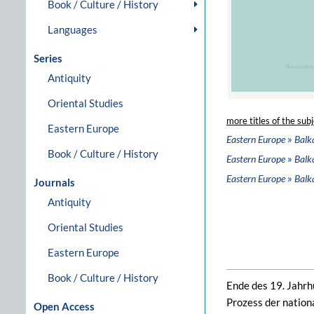
Book / Culture / History
Languages
Series
Antiquity
Oriental Studies
more titles of the subj
Eastern Europe
»
Eastern Europe
Balk
Book / Culture / History
»
Eastern Europe
Balk
»
Eastern Europe
Balk
Journals
Antiquity
Oriental Studies
Eastern Europe
Book / Culture / History
Ende des 19. Jahrh
Prozess der nation
Open Access