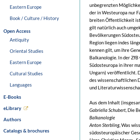
unbegrenzten Möglichkei
Eastern Europe
der in Westeuropa nur Fa
Book / Culture / History
breiten Öffentlichkeit is
gilt natürlich auch umg
Open Access
Bevölkerungen Südosteur
Antiquity
Region liegen indes läng
kennen gilt, um ihre Gene
Oriental Studies
Balkanologie. In der Zf
Eastern Europe
Südosteuropa in ihrer m
Ungarn) veröffentlicht. D
Cultural Studies
des wissenschaftlichen D
Languages
und Literaturwissenschaf
E-Books
Aus dem Inhalt (insgesa
eLibrary
Gabriella Schubert
, Die B
Balkanologie
Authors
Anton Sterbling
, Was wis
Catalogs & brochures
südosteuropäischer Gese