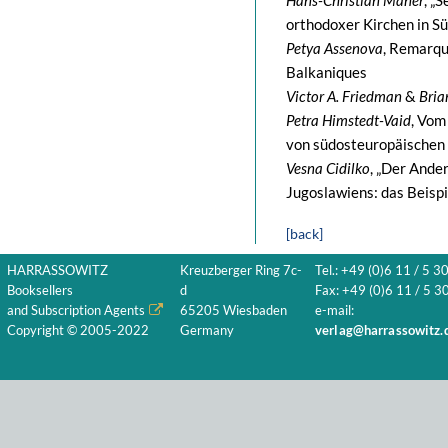
Hans-Christian Maner
, „
orthodoxer Kirchen in S
Petya Assenova
, Remarqu
Balkaniques
Victor A. Friedman
&
Bria
Petra Himstedt-Vaid
, Vom
von südosteuropäischen 
Vesna Cidilko
, „Der Ande
Jugoslawiens: das Beispi
[back]
HARRASSOWITZ
Kreuzberger Ring 7c-
Tel.: +49 (0)6 11 / 5 3
Booksellers
d
Fax: +49 (0)6 11 / 5 30
and Subscription Agents
65205 Wiesbaden
e-mail:
Copyright © 2005-2022
Germany
verlag@harrassowitz.