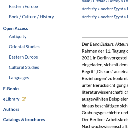
»
Book / Culture / History
Hi
Eastern Europe
»
» 
Antiquity
Ancient Egypt
Book / Culture / History
»
» 
Antiquity
Ancient Egypt
Open Access
Antiquity
Der Band
Diskurs: Akteu
Oriental Studies
Rahmen der 11. Tagung d
Eastern Europe
2021 in Berlin vorgestel
eingeladen, sich mit dem
Cultural Studies
Begriff „Diskurs“ ausei
Languages
Beziehungen“ zu konkreti
unter Berücksichtigung ar
E-Books
literaturwissenschaftlic
eLibrary
ausgewählten Beispielen 
hinaus beschäftigen sich
Authors
Grabungsgeschichte und 
Catalogs & brochures
Der Berliner Arbeitskrei
Nachwuchswissenschaftle