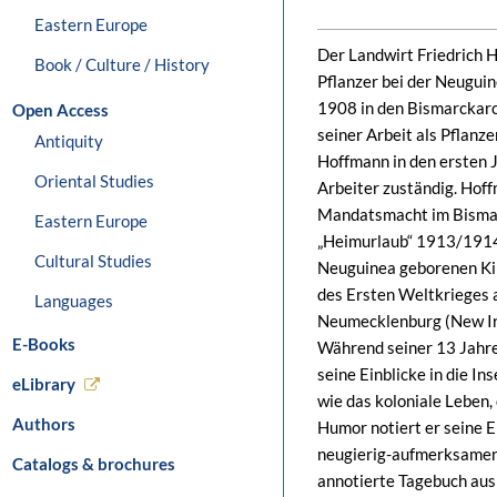
Eastern Europe
Der Landwirt Friedrich 
Book / Culture / History
Pflanzer bei der Neugui
1908 in den Bismarckarc
Open Access
seiner Arbeit als Pflanz
Antiquity
Hoffmann in den ersten J
Oriental Studies
Arbeiter zuständig. Hoff
Mandatsmacht im Bismar
Eastern Europe
„Heimurlaub“ 1913/1914, 
Cultural Studies
Neuguinea geborenen Kin
des Ersten Weltkrieges 
Languages
Neumecklenburg (New Ir
E-Books
Während seiner 13 Jahre 
seine Einblicke in die In
eLibrary
wie das koloniale Leben,
Authors
Humor notiert er seine E
neugierig-aufmerksamen 
Catalogs & brochures
annotierte Tagebuch aus