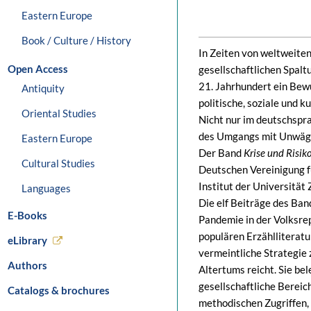
Eastern Europe
Book / Culture / History
In Zeiten von weltweit
Open Access
gesellschaftlichen Spaltu
21. Jahrhundert ein Bewu
Antiquity
politische, soziale und 
Oriental Studies
Nicht nur im deutschspr
des Umgangs mit Unwägba
Eastern Europe
Der Band
Krise und Risik
Cultural Studies
Deutschen Vereinigung f
Institut der Universität
Languages
Die elf Beiträge des Ba
E-Books
Pandemie in der Volksre
populären Erzählliteratu
eLibrary
vermeintliche Strategie 
Authors
Altertums reicht. Sie be
gesellschaftliche Bereic
Catalogs & brochures
methodischen Zugriffen, 