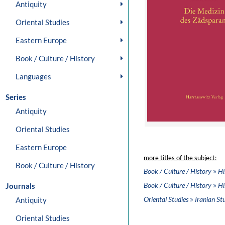
Antiquity
Oriental Studies
Eastern Europe
Book / Culture / History
Languages
Series
Antiquity
Oriental Studies
Eastern Europe
more titles of the subject:
Book / Culture / History
»
Book / Culture / History
Hi
»
Book / Culture / History
Hi
Journals
»
Oriental Studies
Iranian St
Antiquity
Oriental Studies