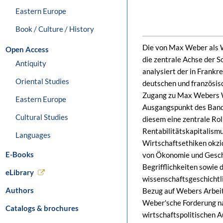
Eastern Europe
Book / Culture / History
Die von Max Weber als W
Open Access
die zentrale Achse der 
Antiquity
analysiert der in Frankr
Oriental Studies
deutschen und französis
Zugang zu Max Webers 
Eastern Europe
Ausgangspunkt des Bande
Cultural Studies
diesem eine zentrale Rol
Rentabilitätskapitalismu
Languages
Wirtschaftsethiken okzi
E-Books
von Ökonomie und Geschi
Begrifflichkeiten sowie
eLibrary
wissenschaftsgeschichtl
Authors
Bezug auf Webers Arbeit
Weber'sche Forderung na
Catalogs & brochures
wirtschaftspolitischen 