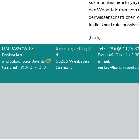
sozialpolitischem Engag
den Weberlektüren von W
der wissenschaftlichen
in die Konstruktion wiss
[back]
HARRASSOWITZ
Kreuzberger Ring 7c-
Tel.: +49 (0)6 11 / 5 3
Booksellers
d
Fax: +49 (0)6 11 / 5 30
and Subscription Agents
65205 Wiesbaden
e-mail:
Copyright © 2005-2022
Germany
verlag@harrassowitz.