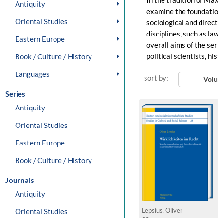
In the tradition of Ma
Antiquity
examine the foundations
Oriental Studies
sociological and direct
disciplines, such as la
Eastern Europe
overall aims of the ser
political scientists, hi
Book / Culture / History
Languages
sort by:
Vol
Series
Antiquity
Oriental Studies
Eastern Europe
Book / Culture / History
Journals
Antiquity
Oriental Studies
Lepsius, Oliver