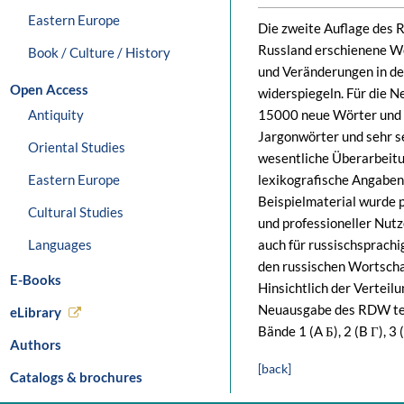
Eastern Europe
Die zweite Auflage des 
Russland erschienene Wö
Book / Culture / History
und Veränderungen in de
Open Access
widerspiegeln. Für die 
Antiquity
15000 neue Wörter und B
Jargonwörter und sehr se
Oriental Studies
wesentliche Überarbeit
Eastern Europe
lexikografische Angaben 
Beispielmaterial wurde p
Cultural Studies
und professioneller Nut
Languages
auch für russischsprachig
den russischen Wortscha
E-Books
Hinsichtlich der Verteil
Neuausgabe des RDW teil
eLibrary
Bände 1 (A Б), 2 (B Г), 3 
Authors
[back]
Catalogs & brochures