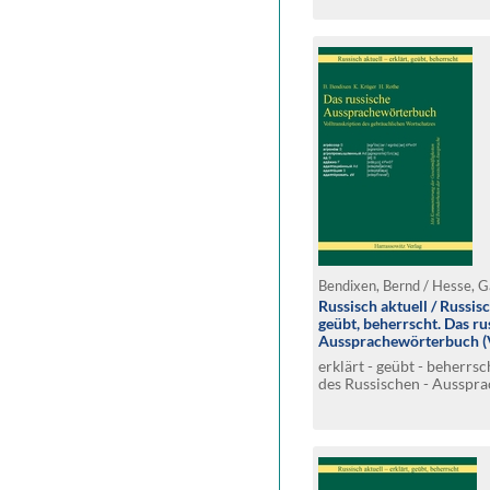
Aussprachewörterbuch u
Wörterbuch)
Russisch aktuell / Russisc
geübt, beherrscht. Das ru
Aussprachewörterbuch (V
Download-Lizenzschlüss
erklärt - geübt - beherrs
des Russischen - Ausspra
Besonderheiten