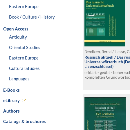
Eastern Europe
Book / Culture / History
Open Access
Antiquity
Oriental Studies
Russisch aktuell / Das ru
Eastern Europe
Universalwörterbuch (D
Lizenzschlüssel)
Cultural Studies
erklärt - geübt - beherrs
kompletten Grundwortsch
Languages
phonetischer Transskrip
aus MS-Word (C) heraus.
E-Books
Stichwörtern
eLibrary
Authors
Catalogs & brochures